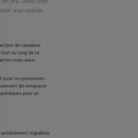
t en jeu. Avec leur
 pour une saison
lection de sandales
 tout au long de la
antes mais aussi
ut pour les personnes
eulement de remplacer
hopédiques pour un
o entièrement réglables.