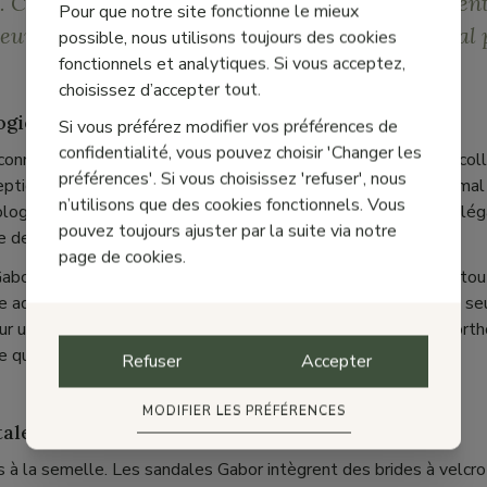
. C'est ici que les sandales sportives Gabor entren
Pour que notre site fonctionne le mieux
ur confort inégalé, ces sandales sont l'allié idéal
possible, nous utilisons toujours des cookies
fonctionnels et analytiques. Si vous acceptez,
choisissez d’accepter tout.
gie : Les Atouts de Gabor
Si vous préférez modifier vos préférences de
confidentialité, vous pouvez choisir 'Changer les
onnue pour la qualité et le confort de ses chaussures, et sa col
préférences'. Si vous choisissez 'refuser', nous
eption. Chaque modèle a été conçu pour offrir un soutien optimal
n’utilisons que des cookies fonctionnels. Vous
nologie Gabor, vous bénéficiez de chaussures non seulement élég
pouvez toujours ajuster par la suite via notre
e de vos pieds.
page de cookies.
Gabor sont équipées de
semelles amovibles
, un véritable ato
e adaptable à leurs besoins spécifiques. Ce choix permet non s
ur un entretien optimal, mais aussi d'y insérer des semelles ort
e qui reste rare dans les modèles de sandales sportives.
Refuser
Accepter
MODIFIER LES PRÉFÉRENCES
ale : Les Brides à Velcro Réglables
s à la semelle. Les sandales Gabor intègrent des brides à velcr