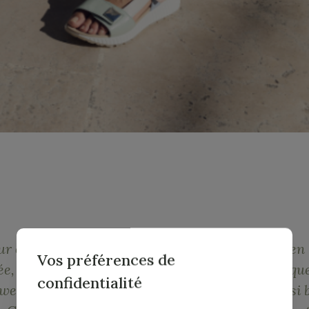
our et l’envie de profiter des journées d'été est bie
Vos préférences de
e, que vous fassiez une promenade en ville ou qu
confidentialité
week-end estival, vos pieds méritent d’être aussi b