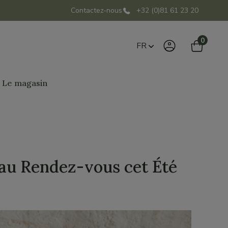
Contactez-nous
+32 (0)81 61 23 20
0
FR
Le magasin
e au Rendez-vous cet Été