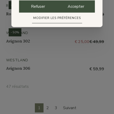
- 44%
ROMIKA
Refuser
Accepter
Romisana 226
€ 25,00
€ 44,99
MODIFIER LES PRÉFÉRENCES
- 50%
WESTLAND
Avignon 302
€ 25,00
€ 49,99
WESTLAND
Avignon 306
€ 59,99
47 résultats
1
2
3
Suivant