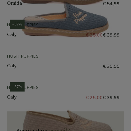
Omida
€ 54,99
- 37%
HUSH PUPPIES
Caly
€ 25,00
€ 39,99
HUSH PUPPIES
Caly
€ 39,99
- 37%
HUSH PUPPIES
Caly
€ 25,00
€ 39,99
Besoin d'un
conseil?