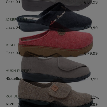
Cara 04
€ 54,99
JOSEF SEIBEL
Tara 04
€ 79,99
JOSEF SEIBEL
Tara 04
€ 79,99
HUSH PUPPIES
45.delha
€ 39,99
ROHDE
6120 Foggia-d
€ 49,99