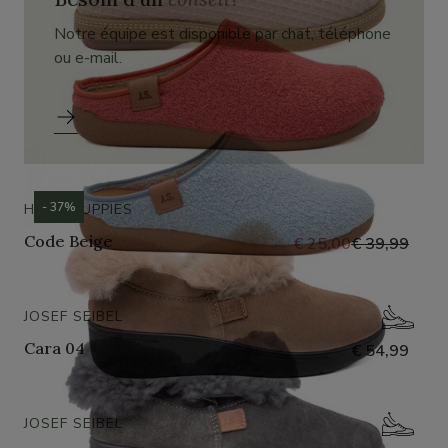
Notre équipe est disponible par chat, téléphone
ou e-mail.
- 37%
HUSH PUPPIES
Code Beige
€ 25,00
€ 39,99
JOSEF SEIBEL
Cara 04
€ 54,99
JOSEF SEIBEL