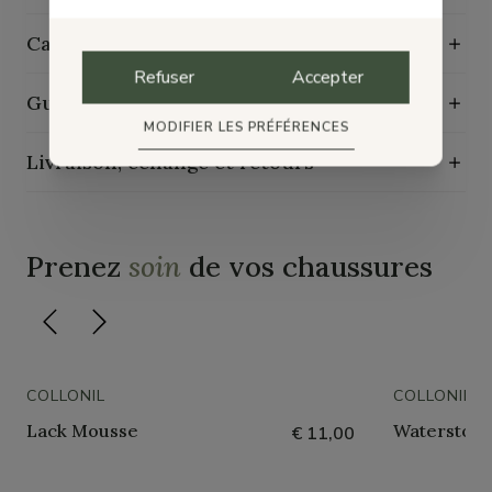
Caractéristiques de durabilité
Refuser
Accepter
Guide d'entretien
MODIFIER LES PRÉFÉRENCES
Livraison, échange et retours
Prenez
soin
de vos chaussures
COLLONIL
COLLONIL
Lack Mousse
Waterstop 
€ 11,00