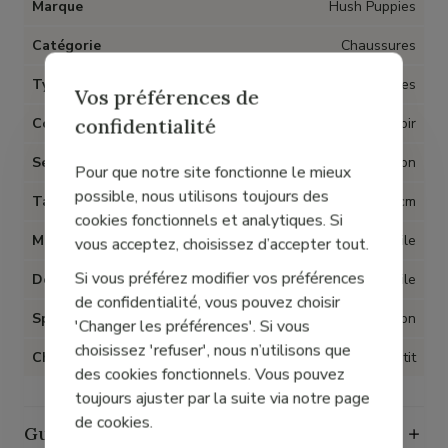
Marque
Hush Puppies
Catégorie
Chaussures
Type d'article
Pantoufles
Vos préférences de
confidentialité
Couleur
Noir
Semelles amovibles
Non
Pour que notre site fonctionne le mieux
possible, nous utilisons toujours des
Talon
3 cm
cookies fonctionnels et analytiques. Si
Matière
Textile
vous acceptez, choisissez d’accepter tout.
Si vous préférez modifier vos préférences
Doublure
Textile
de confidentialité, vous pouvez choisir
Spécial Hallux Valgus
Non
'Changer les préférences'. Si vous
choisissez 'refuser', nous n’utilisons que
Chaussant
Petit
des cookies fonctionnels. Vous pouvez
toujours ajuster par la suite via notre page
de cookies.
Guide des tailles