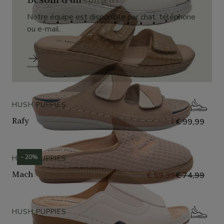
Notre équipe est disponible par chat, téléphone
ou e-mail.
HUSH PUPPIES
Rafy
€ 99,99
- 20%
HUSH PUPPIES
Mach
€ 59,99
€ 74,99
HUSH PUPPIES