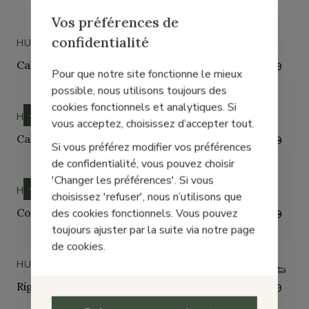
Vos préférences de
confidentialité
HUSH PUPPIES
Caly
€ 39,99
Pour que notre site fonctionne le mieux
possible, nous utilisons toujours des
cookies fonctionnels et analytiques. Si
- 37%
HUSH PUPPIES
vous acceptez, choisissez d’accepter tout.
Caly
€ 25,00
€ 39,99
Si vous préférez modifier vos préférences
de confidentialité, vous pouvez choisir
'Changer les préférences'. Si vous
- 37%
HUSH PUPPIES
choisissez 'refuser', nous n’utilisons que
des cookies fonctionnels. Vous pouvez
Code Beige
€ 25,00
€ 39,99
toujours ajuster par la suite via notre page
de cookies.
HUSH PUPPIES
Rigao
€ 104,99