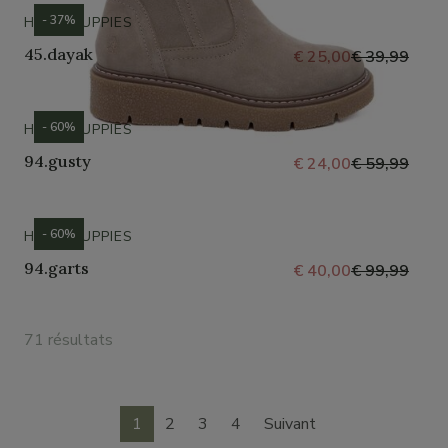
- 37%
HUSH PUPPIES
45.dayak
€ 25,00
€ 39,99
- 60%
HUSH PUPPIES
94.gusty
€ 24,00
€ 59,99
- 60%
HUSH PUPPIES
94.garts
€ 40,00
€ 99,99
71 résultats
1
2
3
4
Suivant