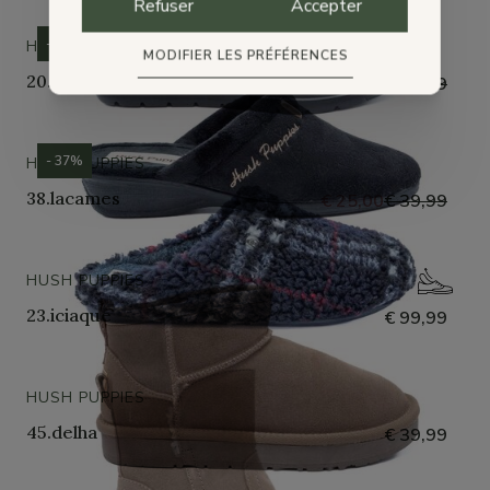
Refuser
Accepter
- 60%
HUSH PUPPIES
MODIFIER LES PRÉFÉRENCES
20. Malika
€ 32,00
€ 79,99
- 37%
HUSH PUPPIES
38.lacames
€ 25,00
€ 39,99
HUSH PUPPIES
23.iciaque
€ 99,99
HUSH PUPPIES
45.delha
€ 39,99