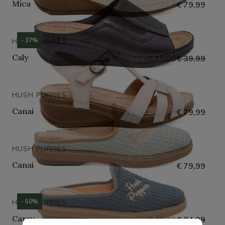
Mica
€ 79,99
- 37%
HUSH PUPPIES
Caly
€ 25,00
€ 39,99
HUSH PUPPIES
Canai
€ 79,99
HUSH PUPPIES
Canai
€ 79,99
- 50%
HUSH PUPPIES
Carry
€ 42,49
€ 84,99