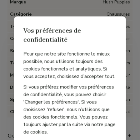
Marque
Hush Puppies
Catégorie
Chaussures
Type d'article
Mules
Vos préférences de
confidentialité
Couleur
Noir
Semelles amovibles
Non
Pour que notre site fonctionne le mieux
possible, nous utilisons toujours des
Talon
4 cm
cookies fonctionnels et analytiques. Si
Matière
Cuir
vous acceptez, choisissez d’accepter tout.
Si vous préférez modifier vos préférences
Doublure
Textile
de confidentialité, vous pouvez choisir
Spécial Hallux Valgus
Non
'Changer les préférences'. Si vous
choisissez 'refuser', nous n’utilisons que
Chaussant
Normal
des cookies fonctionnels. Vous pouvez
toujours ajuster par la suite via notre page
de cookies.
Guide des tailles