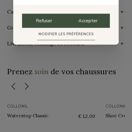
Caractéristiques de durabilité
Refuser
Accepter
Guide d'entretien
MODIFIER LES PRÉFÉRENCES
Livraison, échange et retours
Prenez
soin
de vos chaussures
COLLONIL
COLLONIL
Waterstop Classic
Shoe Crème
€ 12,00