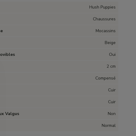
Hush Puppies
Chaussures
le
Mocassins
Beige
ovibles
Oui
2 cm
Compensé
Cuir
Cuir
ux Valgus
Non
Normal