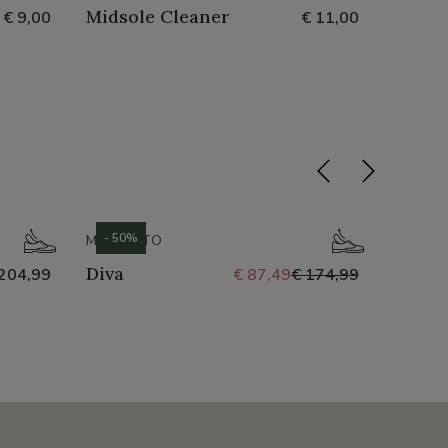
Midsole Cleaner
Nubuc
€ 9,00
€ 11,00
- 50%
- 50%
MEPHISTO
GEOX
Diva
Kosmo
204,99
€ 87,49
€ 174,99