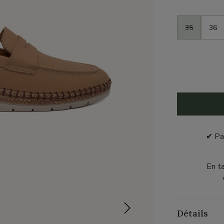
Taille
35
36
✔ Pa
En t
Détails