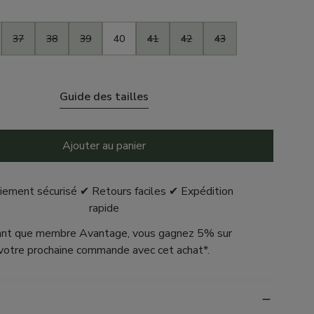
37
38
39
40
41
42
43
Guide des tailles
Ajouter au panier
iement sécurisé ✔ Retours faciles ✔ Expédition
rapide
ant que membre Avantage, vous gagnez 5% sur
votre prochaine commande avec cet achat*.