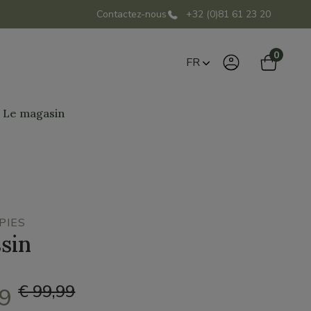
Contactez-nous
+32 (0)81 61 23 20
0
FR
Le magasin
PIES
sin
€ 99,99
99