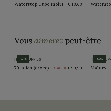
Waterstop Tube (noir)
Watersto
€ 10,00
Vous
aimerez
peut-être
- 60%
- 60%
HUSH PUPPIES
HUSH PUPP
70.milen (croco)
Malury
€ 40,00
€ 99,99