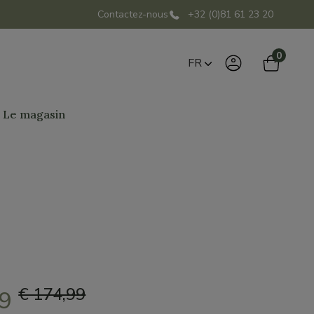
Contactez-nous
+32 (0)81 61 23 20
0
FR
Le magasin
€ 174,99
49