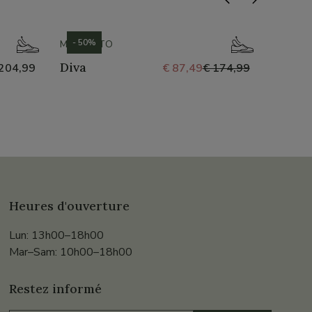
- 50%
- 50%
MEPHISTO
GEOX
Diva
Kosmo
204,99
€ 87,49
€ 174,99
Heures d'ouverture
Lun: 13h00–18h00
Mar–Sam: 10h00–18h00
Restez informé