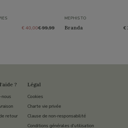
IES
MEPHISTO
Branda
€ 40,00
€ 99,99
€ 
'aide ?
Légal
-nous
Cookies
ivraison
Charte vie privée
de retour
Clause de non-responsabilité
Conditions générales d'utilisation