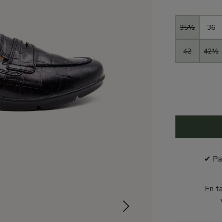
Taille
35½
36
42
42½
✔ Pa
En t