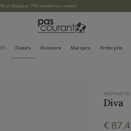
 45€ en Belgique (75€ pendant les soldes)
ÉS
Dames
Hommes
Marques
Petits prix
MEPHISTO
Diva
€ 87,