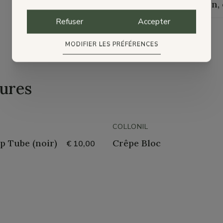
Livraison,
Refuser
Accepter
MODIFIER LES PRÉFÉRENCES
ures
COLLONIL
p Tube (noir)
Crêpe Bloc
€ 10,00