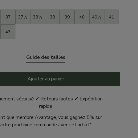
37
37½
38½
38
39
40
40½
41
43
Guide des tailles
Ajouter au panier
iement sécurisé ✔ Retours faciles ✔ Expédition
rapide
ant que membre Avantage, vous gagnez 5% sur
votre prochaine commande avec cet achat*.