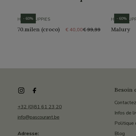
- 60%
- 60%
HUSH PUPPIES
HUSH PUPP
70.milen (croco)
Malury
€ 40,00
€ 99,99
Besoin d
Contactez
+32 (0)81 61 23 20
Infos de l
info@pascourant.be
Politique 
Blog
Adresse: