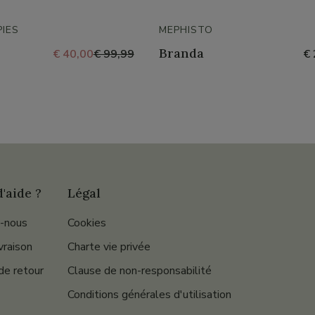
IES
MEPHISTO
Branda
€ 40,00
€ 99,99
€ 
'aide ?
Légal
-nous
Cookies
ivraison
Charte vie privée
de retour
Clause de non-responsabilité
Conditions générales d'utilisation