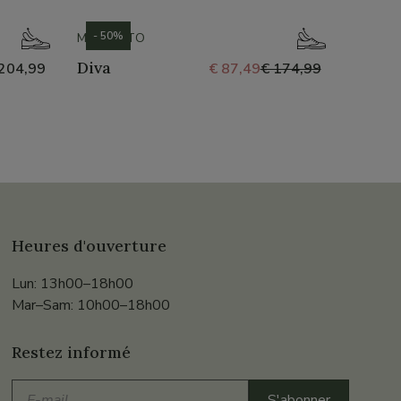
- 50%
- 50%
MEPHISTO
GEOX
Diva
Kosmo
204,99
€ 87,49
€ 174,99
Heures d'ouverture
Lun: 13h00–18h00
Mar–Sam: 10h00–18h00
Restez informé
E-
S'abonner