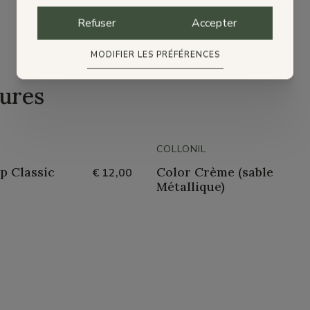
Refuser
Accepter
MODIFIER LES PRÉFÉRENCES
ures
COLLONIL
p Classic
Color Crème (sable
€ 12,00
Métallique)