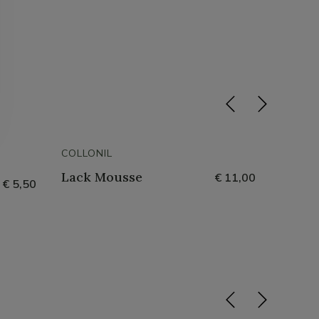
COLLONIL
COLLON
Lack Mousse
Metal
€ 11,00
€ 5,50