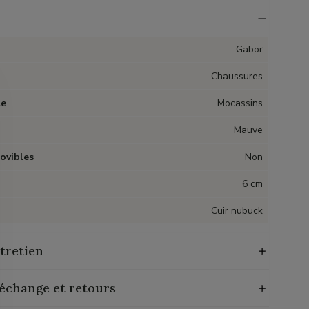
Gabor
Chaussures
le
Mocassins
Mauve
ovibles
Non
6 cm
Cuir nubuck
tretien
 échange et retours