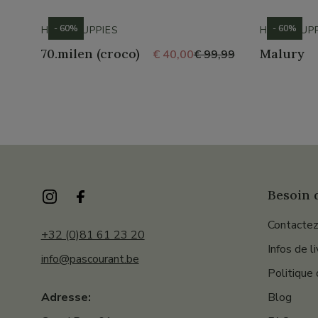
- 60%
- 60%
HUSH PUPPIES
HUSH PUPP
70.milen (croco)
Malury
€ 40,00
€ 99,99
Besoin d
Contactez
+32 (0)81 61 23 20
Infos de l
info@pascourant.be
Politique 
Blog
Adresse: