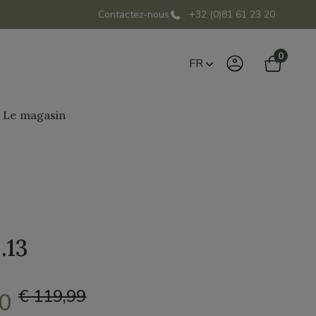
Contactez-nous
+32 (0)81 61 23 20
0
FR
Le magasin
.13
€ 119,99
00