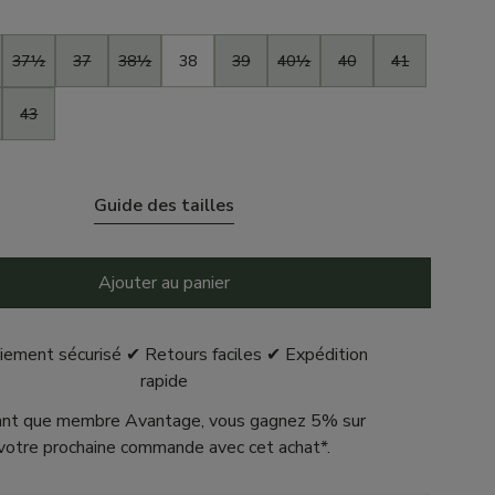
37½
37
38½
38
39
40½
40
41
43
Guide des tailles
Ajouter au panier
iement sécurisé ✔ Retours faciles ✔ Expédition
rapide
ant que membre Avantage, vous gagnez 5% sur
votre prochaine commande avec cet achat*.