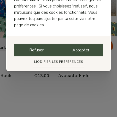
préférences'. Si vous choisissez 'refuser', nous
S
DILLY SOCKS
n’utilisons que des cookies fonctionnels. Vous
pouvez toujours ajuster par la suite via notre
Baboon Tree
€ 13,00
page de cookies.
S
DILLY SOCKS
Lake
Lemon Water Vichy
€ 13,00
Refuser
Accepter
MODIFIER LES PRÉFÉRENCES
S
DILLY SOCKS
 Sock
Avocado Field
€ 13,00