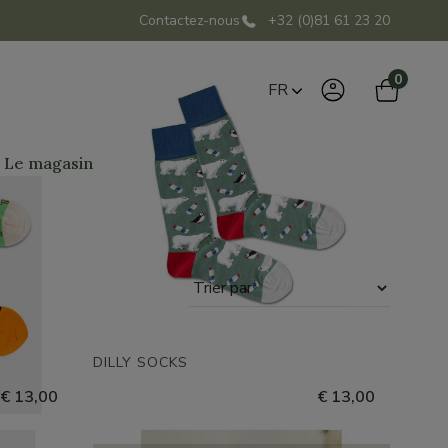
Contactez-nous
+32 (0)81 61 23 20
0
FR
Le magasin
Trier
par
DILLY SOCKS
€ 13,00
€ 13,00