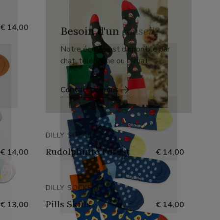
€ 14,00
Besoin d'un
conseil?
Notre équipe est disponible par
chat, téléphone ou e-mail.
Contactez-nous
DILLY SOCKS
Rudolphinte Forest
€ 14,00
€ 14,00
DILLY SOCKS
Pills Skills
€ 13,00
€ 14,00