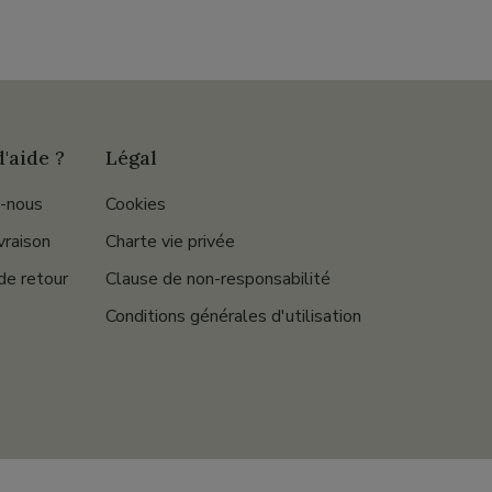
'aide ?
Légal
-nous
Cookies
ivraison
Charte vie privée
de retour
Clause de non-responsabilité
Conditions générales d'utilisation