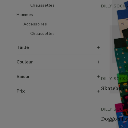
Chaussettes
DILLY SOCK
Hommes
Accessoires
Chaussettes
Taille
Couleur
Saison
DILLY SOCK
Skateboar
Prix
DILLY SOCK
Doggo's Fa