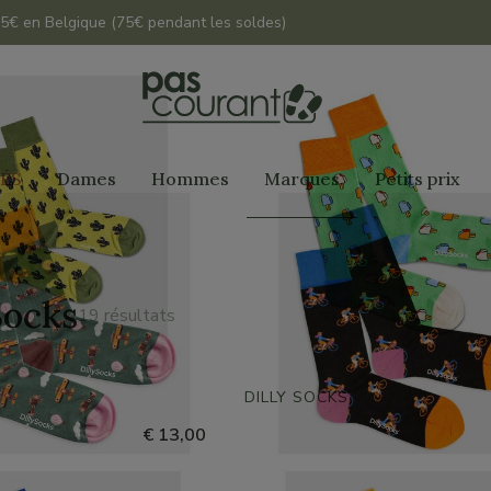
 45€ en Belgique (75€ pendant les soldes)
ÉS
Dames
Hommes
Marques
Petits prix
Socks
19 résultats
S
DILLY SOCKS
€ 13,00