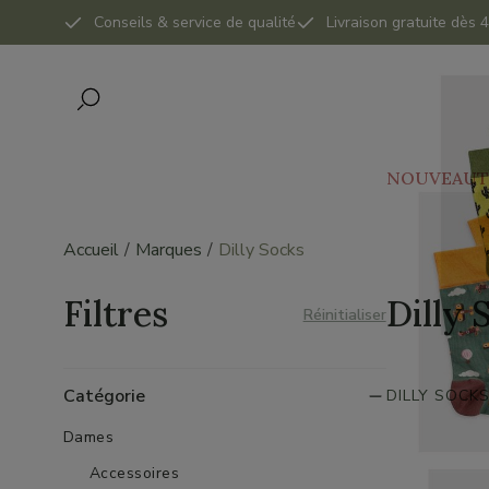
Conseils & service de qualité
Livraison gratuite dès
NOUVEAUT
Accueil
Marques
Dilly Socks
Filtres
Dilly 
Réinitialiser
Catégorie
DILLY SOCK
Dames
Accessoires