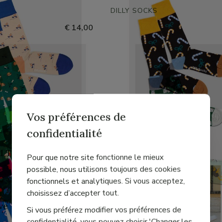
S
DILLY SOCKS
€ 14,00
Vos préférences de
confidentialité
S
DILLY SOCKS
d Twist
Sugar Honey
€ 14,00
Pour que notre site fonctionne le mieux
possible, nous utilisons toujours des cookies
fonctionnels et analytiques. Si vous acceptez,
S
DILLY SOCKS
choisissez d’accepter tout.
ve
Game Day
€ 14,00
Si vous préférez modifier vos préférences de
confidentialité, vous pouvez choisir 'Changer les