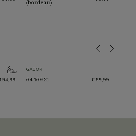
(bordeau)
Couvr
- 60%
GABOR
HUSH 
64.169.21
Mikal
194,99
€ 89,99