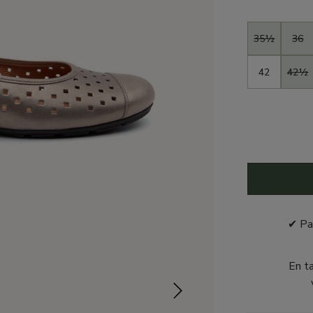
Taille
35½
36
42
42½
✔ Pa
En t