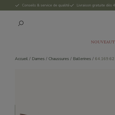
Conseils & service de qualité
Livraison gratuite dès
NOUVEAUT
Accueil
Dames
Chaussures
Ballerines
64.169.62