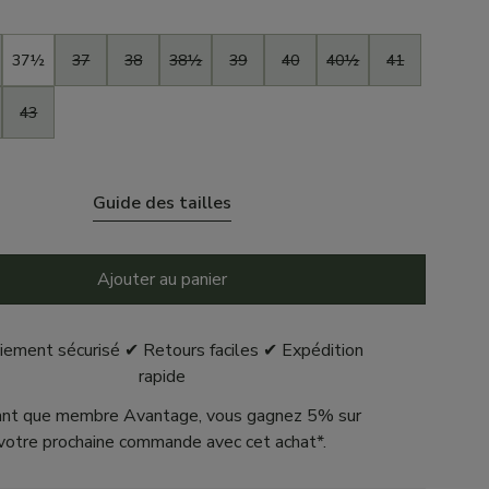
37½
37
38
38½
39
40
40½
41
43
Guide des tailles
Ajouter au panier
iement sécurisé ✔ Retours faciles ✔ Expédition
rapide
ant que membre Avantage, vous gagnez 5% sur
votre prochaine commande avec cet achat*.