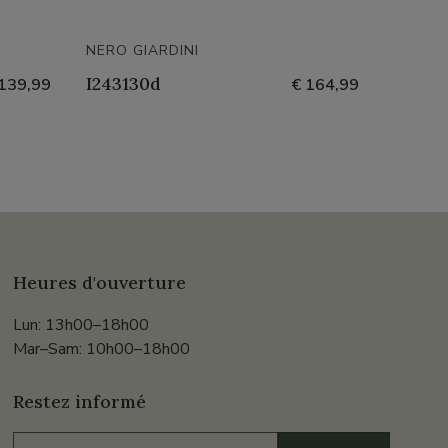
NERO GIARDINI
NERO G
I243130d
I24300
139,99
€ 164,99
Heures d'ouverture
Lun: 13h00–18h00
Mar–Sam: 10h00–18h00
Restez informé
E-