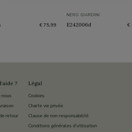
NERO GIARDINI
a
E242006d
€ 75,99
€ 
'aide ?
Légal
-nous
Cookies
ivraison
Charte vie privée
de retour
Clause de non-responsabilité
Conditions générales d'utilisation