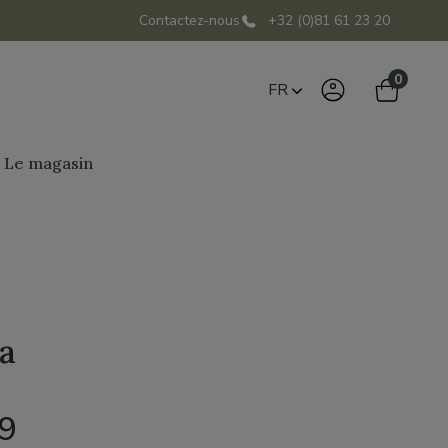
Contactez-nous
+32 (0)81 61 23 20
0
FR
Le magasin
a
99