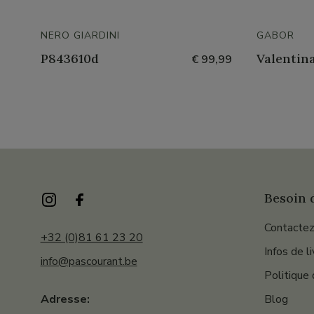
NERO GIARDINI
GABOR
P843610d
Valentin
€ 99,99
Besoin d
Contactez
+32 (0)81 61 23 20
Infos de l
info@pascourant.be
Politique 
Blog
Adresse: