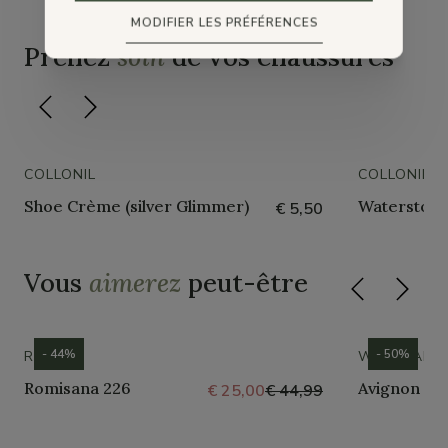
MODIFIER LES PRÉFÉRENCES
Prenez
soin
de vos chaussures
COLLONIL
COLLONIL
Shoe Crème (silver Glimmer)
Waterstop 
€ 5,50
Vous
aimerez
peut-être
- 44%
- 50%
ROMIKA
WESTLAND
Romisana 226
Avignon 30
€ 25,00
€ 44,99