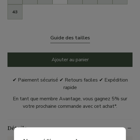
43
Guide des tailles
Ajouter au panier
✔ Paiement sécurisé ✔ Retours faciles ✔ Expédition
rapide
En tant que membre Avantage, vous gagnez 5% sur
votre prochaine commande avec cet achat*.
Détails