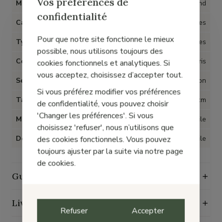
Vos préférences de
Marque
Westland
confidentialité
Catégorie
Chaussures
Pour que notre site fonctionne le mieux
Type d'article
Pantoufles
possible, nous utilisons toujours des
Couleur
Gris
cookies fonctionnels et analytiques. Si
vous acceptez, choisissez d’accepter tout.
Semelles amovibles
Non
Si vous préférez modifier vos préférences
Talon
3 cm
de confidentialité, vous pouvez choisir
'Changer les préférences'. Si vous
Matière
Textile
choisissez 'refuser', nous n’utilisons que
Doublure
Textile
des cookies fonctionnels. Vous pouvez
toujours ajuster par la suite via notre page
de cookies.
Guide d'entretien
Livraison, échange et retours
Refuser
Accepter