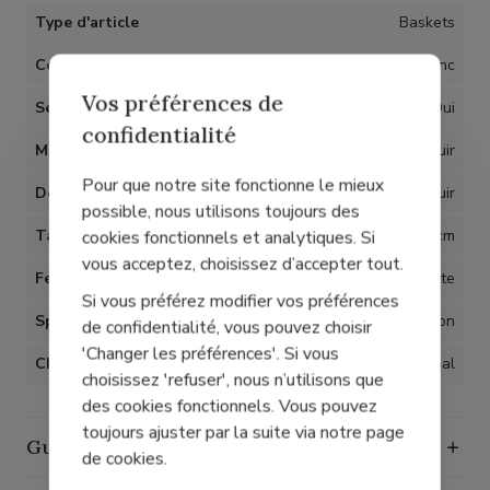
Type d'article
Baskets
Couleur
Blanc
Vos préférences de
Semelles amovibles
Oui
confidentialité
Matière
Cuir
Pour que notre site fonctionne le mieux
Doublure
Cuir
possible, nous utilisons toujours des
Talon
2 cm
cookies fonctionnels et analytiques. Si
vous acceptez, choisissez d’accepter tout.
Fermeture
Tirette
Si vous préférez modifier vos préférences
Spécial Hallux Valgus
Non
de confidentialité, vous pouvez choisir
'Changer les préférences'. Si vous
Chaussant
Normal
choisissez 'refuser', nous n’utilisons que
des cookies fonctionnels. Vous pouvez
toujours ajuster par la suite via notre page
Guide des tailles
de cookies.