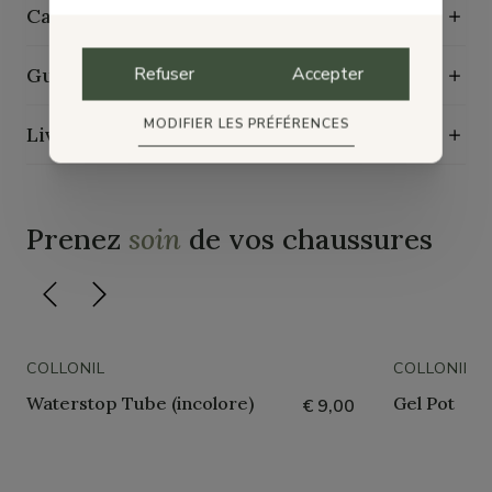
Caractéristiques de durabilité
Refuser
Accepter
Guide d'entretien
MODIFIER LES PRÉFÉRENCES
Livraison, échange et retours
Prenez
soin
de vos chaussures
COLLONIL
COLLONIL
Waterstop Tube (incolore)
Gel Pot
€ 9,00