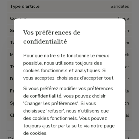
Type d'article
Sandales
Couleur
Beige
Semelles amovibles
Non
Vos préférences de
confidentialité
Talon
8 cm
Matière
Cuir nubuck
Pour que notre site fonctionne le mieux
possible, nous utilisons toujours des
Type talon
Bottier
cookies fonctionnels et analytiques. Si
vous acceptez, choisissez d’accepter tout.
Doublure
Cuir
Si vous préférez modifier vos préférences
Fermeture
Boucle
de confidentialité, vous pouvez choisir
'Changer les préférences'. Si vous
Spécial Hallux Valgus
Non
choisissez 'refuser', nous n’utilisons que
Chaussant
Normal
des cookies fonctionnels. Vous pouvez
toujours ajuster par la suite via notre page
de cookies.
Guide des tailles