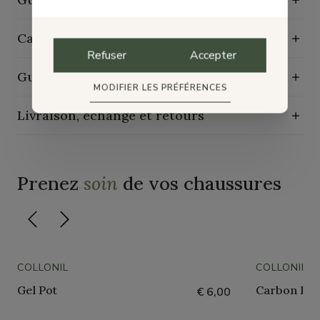
Caractéristiques de durabilité
Refuser
Accepter
Guide d'entretien
MODIFIER LES PRÉFÉRENCES
Livraison, échange et retours
Prenez
soin
de vos chaussures
COLLONIL
COLLONIL
Gel Pot
Carbon Pro
€ 6,00