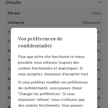
Détails
Marque
Geox
Catégorie
Chaussures
Type d'article
Sandales
Vos préférences de
Couleur
Cognac
confidentialité
Semelles amovibles
Non
Pour que notre site fonctionne le mieux
Talon
2 cm
possible, nous utilisons toujours des
cookies fonctionnels et analytiques. Si
Type talon
Bottier
vous acceptez, choisissez d’accepter tout.
Matière
Cuir nubuck
Si vous préférez modifier vos préférences
de confidentialité, vous pouvez choisir
Doublure
Cuir
'Changer les préférences'. Si vous
Fermeture
Boucle
choisissez 'refuser', nous n’utilisons que
des cookies fonctionnels. Vous pouvez
Spécial Hallux Valgus
Non