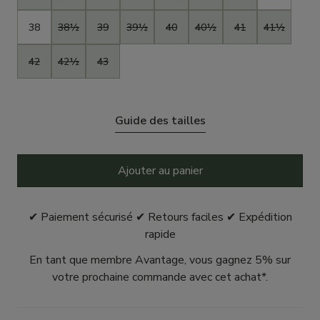
38
38½
39
39½
40
40½
41
41½
42
42½
43
Guide des tailles
Ajouter au panier
✔ Paiement sécurisé ✔ Retours faciles ✔ Expédition
rapide
En tant que membre Avantage, vous gagnez 5% sur
votre prochaine commande avec cet achat*.