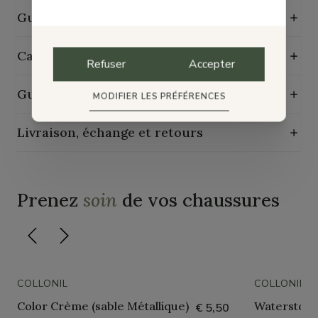
Guide des tailles
Caractéristiques de durabilité
Refuser
Accepter
Guide d'entretien
MODIFIER LES PRÉFÉRENCES
Livraison, échange et retours
Prenez
soin
de vos chaussures
COLLONIL
COLLONIL
Color Crème (sable Métallique)
Waterstop 
€ 5,50