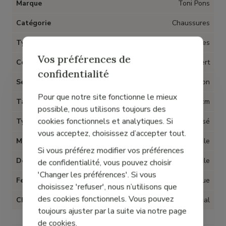
Marque
Toni Pons
Catégorie
Chaussures
Type d'article
Sandales
Vos préférences de
Couleur
Vert
confidentialité
Semelles amovibles
Non
Pour que notre site fonctionne le mieux
Talon
4 cm
possible, nous utilisons toujours des
cookies fonctionnels et analytiques. Si
Type talon
Compensé
vous acceptez, choisissez d’accepter tout.
Matière
Textile
Si vous préférez modifier vos préférences
Doublure
Textile
de confidentialité, vous pouvez choisir
'Changer les préférences'. Si vous
Fermeture
Elastique
choisissez 'refuser', nous n’utilisons que
des cookies fonctionnels. Vous pouvez
Chaussant
Normal
toujours ajuster par la suite via notre page
de cookies.