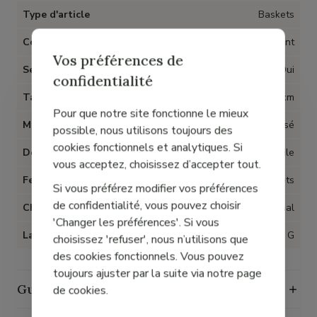
Type d'article
Baskets
Couleur
Argent
Vos préférences de
Semelles amovibles
Oui
confidentialité
Talon
1 cm
Pour que notre site fonctionne le mieux
Matière
Cuir métallisé
possible, nous utilisons toujours des
cookies fonctionnels et analytiques. Si
Doublure
Textile
vous acceptez, choisissez d’accepter tout.
Fermeture
Lacets
Si vous préférez modifier vos préférences
de confidentialité, vous pouvez choisir
Chaussant
Normal
'Changer les préférences'. Si vous
Largeur
G
choisissez 'refuser', nous n’utilisons que
des cookies fonctionnels. Vous pouvez
toujours ajuster par la suite via notre page
Guide des tailles
de cookies.