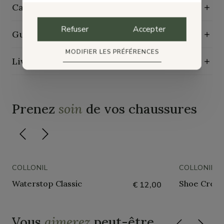
Caractéristiques de durabilité
Refuser
Accepter
Guide d'entretien
MODIFIER LES PRÉFÉRENCES
Livraison, échange et retours
Prenez
soin
de vos chaussures
COLLONIL
COLLONIL
Waterstop Classic
Shoe Crème
€ 12,00
Vous
aimerez
peut-être