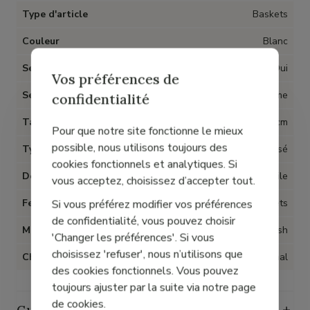
Type d'article
Baskets
Couleur
Blanc
Semelles amovibles
Oui
Vos préférences de
Semelle
Gomme
confidentialité
Talon
3 cm
Pour que notre site fonctionne le mieux
possible, nous utilisons toujours des
Type talon
Compensé
cookies fonctionnels et analytiques. Si
Doublure
Textile
vous acceptez, choisissez d’accepter tout.
Si vous préférez modifier vos préférences
Fermeture
Lacets
de confidentialité, vous pouvez choisir
Matière
Nylon mesh
'Changer les préférences'. Si vous
choisissez 'refuser', nous n’utilisons que
Chaussant
Normal
des cookies fonctionnels. Vous pouvez
toujours ajuster par la suite via notre page
de cookies.
Guide des tailles