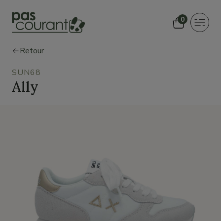
0
Toggle
navigat
Retour
SUN68
Ally