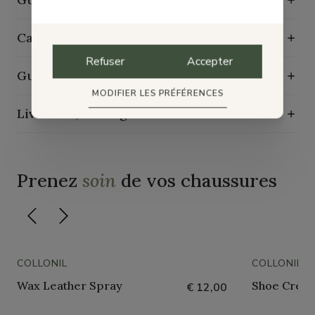
Caractéristiques de durabilité
Refuser
Accepter
Guide d'entretien
MODIFIER LES PRÉFÉRENCES
Livraison, échange et retours
Prenez
soin
de vos chaussures
COLLONIL
COLLONIL
Wax Leather Spray
Shoe Crème
€ 12,00