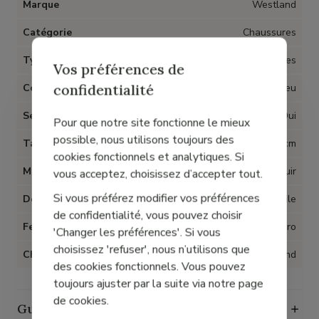
Marque
Westland
Catégorie
Chaussures
Type d'article
Sandales
Vos préférences de
confidentialité
Couleur
Bleu
Semelles amovibles
Oui
Pour que notre site fonctionne le mieux
possible, nous utilisons toujours des
Talon
4 cm
cookies fonctionnels et analytiques. Si
Matière
Cuir
vous acceptez, choisissez d’accepter tout.
Si vous préférez modifier vos préférences
Doublure
Textile
de confidentialité, vous pouvez choisir
Fermeture
Velcro
'Changer les préférences'. Si vous
choisissez 'refuser', nous n’utilisons que
Chaussant
Grand
des cookies fonctionnels. Vous pouvez
toujours ajuster par la suite via notre page
de cookies.
Guide des tailles