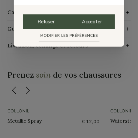
Caractéristiques de durabilité
Refuser
Accepter
Guide d'entretien
MODIFIER LES PRÉFÉRENCES
Livraison, échange et retours
Prenez
soin
de vos chaussures
COLLONIL
COLLONIL
Metallic Spray
Waterstop 
€ 12,00