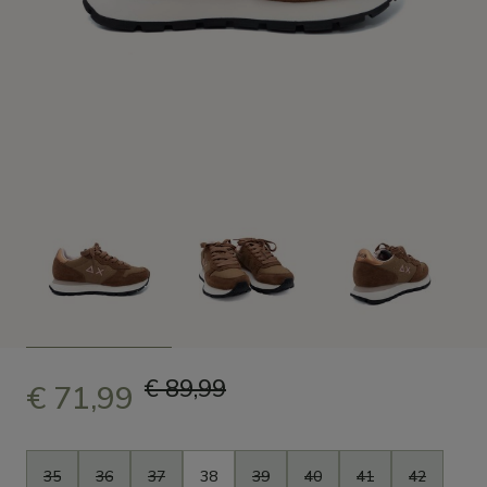
€ 89,99
€ 71,99
Taille
35
36
37
38
39
40
41
42