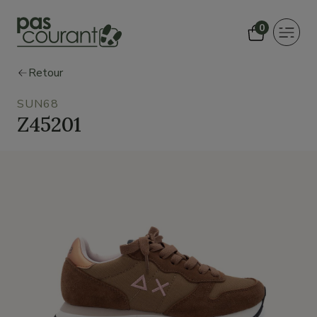
0
Toggle
navigat
Retour
SUN68
Z45201