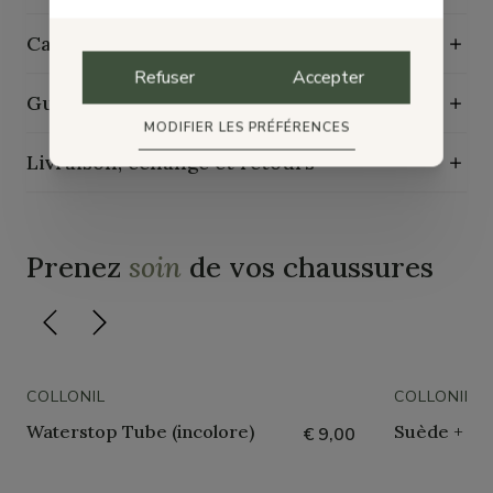
Caractéristiques de durabilité
Refuser
Accepter
Guide d'entretien
MODIFIER LES PRÉFÉRENCES
Livraison, échange et retours
Prenez
soin
de vos chaussures
COLLONIL
COLLONIL
Waterstop Tube (incolore)
Suède + Nu
€ 9,00