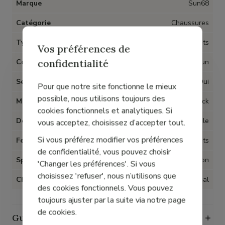
Marque
Sun68
Catégorie
Chaussures
Type d'article
Baskets
Vos préférences de
confidentialité
Couleur
Brun
Semelles amovibles
Oui
Pour que notre site fonctionne le mieux
possible, nous utilisons toujours des
Matière
Cuir nubuck
cookies fonctionnels et analytiques. Si
Doublure
Textile
vous acceptez, choisissez d’accepter tout.
Si vous préférez modifier vos préférences
Fermeture
Lacets
de confidentialité, vous pouvez choisir
Spécial Hallux Valgus
Non
'Changer les préférences'. Si vous
choisissez 'refuser', nous n’utilisons que
Chaussant
Normal
des cookies fonctionnels. Vous pouvez
toujours ajuster par la suite via notre page
de cookies.
Guide des tailles