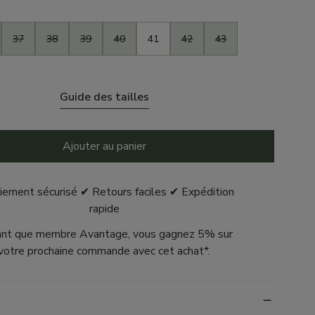
37
38
39
40
41
42
43
Guide des tailles
Ajouter au panier
iement sécurisé ✔ Retours faciles ✔ Expédition
rapide
ant que membre Avantage, vous gagnez 5% sur
votre prochaine commande avec cet achat*.