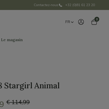
Contactez-nous
+32 (0)81 61 23 20
0
FR
Le magasin
 Stargirl Animal
€ 114,99
49