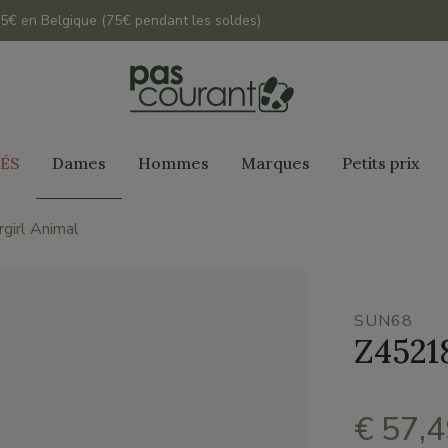
 45€ en Belgique (75€ pendant les soldes)
ÉS
Dames
Hommes
Marques
Petits prix
girl Animal
SUN68
Z45218
€ 57,