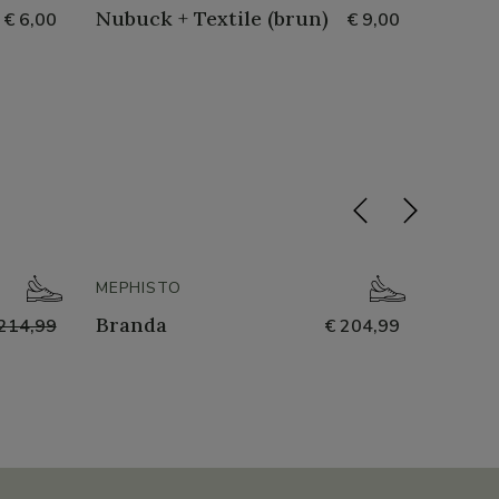
Nubuck + Textile (brun)
Clean
€ 6,00
€ 9,00
- 50%
MEPHISTO
NATHA
Branda
251-n
214,99
€ 204,99