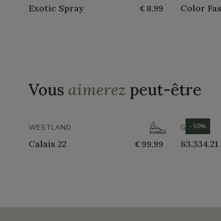
Exotic Spray
Color Fa
€ 8,99
Vous
aimerez
peut-être
- 50%
WESTLAND
GABOR
Calais 22
83.334.21
€ 99,99