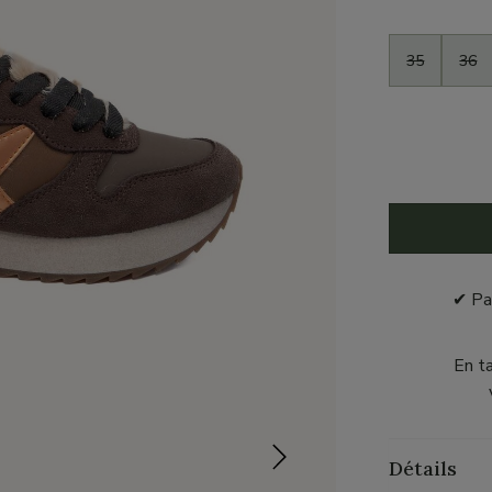
Taille
35
36
✔ Pa
En t
Détails