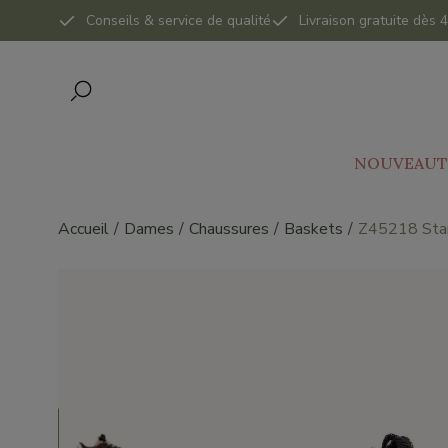
Conseils & service de qualité
Livraison gratuite dès
NOUVEAUT
Accueil
Dames
Chaussures
Baskets
Z45218 Star