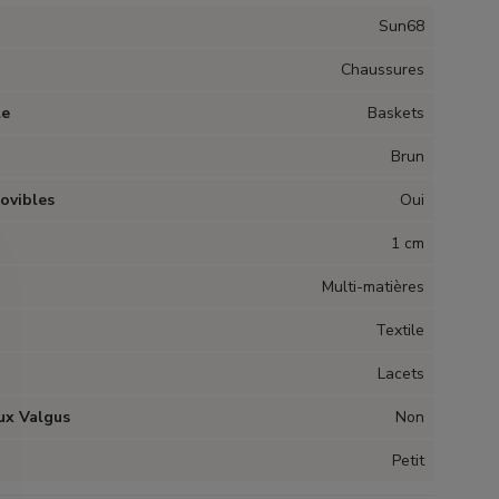
Sun68
Chaussures
le
Baskets
Brun
ovibles
Oui
1 cm
Multi-matières
Textile
Lacets
ux Valgus
Non
Petit