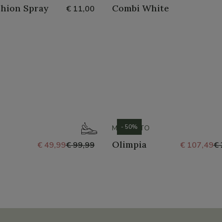
shion Spray
Combi White
€ 11,00
- 50%
MEPHISTO
Olimpia
€ 49,99
€ 99,99
€ 107,49
€ 