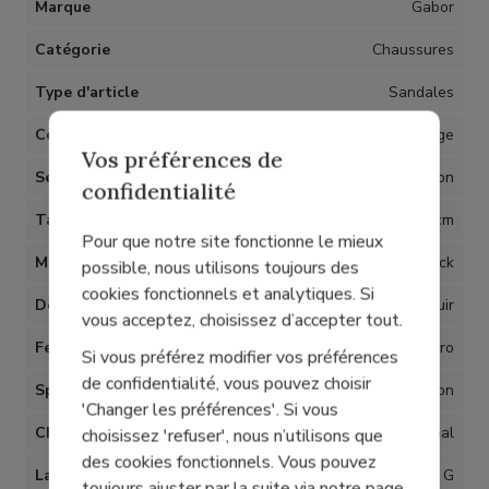
Marque
Gabor
Catégorie
Chaussures
Type d'article
Sandales
Couleur
Beige
Vos préférences de
Semelles amovibles
Non
confidentialité
Talon
2 cm
Pour que notre site fonctionne le mieux
Matière
Cuir nubuck
possible, nous utilisons toujours des
cookies fonctionnels et analytiques. Si
Doublure
Cuir
vous acceptez, choisissez d’accepter tout.
Fermeture
Velcro
Si vous préférez modifier vos préférences
de confidentialité, vous pouvez choisir
Spécial Hallux Valgus
Non
'Changer les préférences'. Si vous
Chaussant
Normal
choisissez 'refuser', nous n’utilisons que
des cookies fonctionnels. Vous pouvez
Largeur
G
toujours ajuster par la suite via notre page