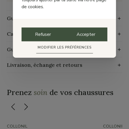
de cookies.
Guide des tailles
Caractéristiques de durabilité
Refuser
Accepter
MODIFIER LES PRÉFÉRENCES
Guide d'entretien
Livraison, échange et retours
Prenez
soin
de vos chaussures
COLLONIL
COLLONIL