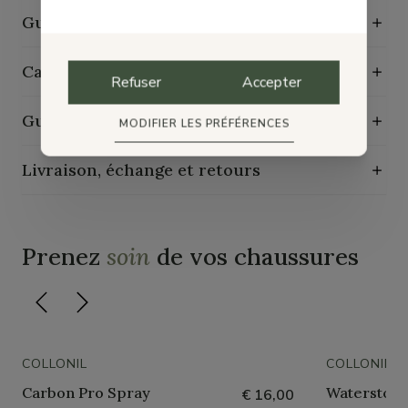
Guide des tailles
Caractéristiques de durabilité
Refuser
Accepter
Guide d'entretien
MODIFIER LES PRÉFÉRENCES
Livraison, échange et retours
Prenez
soin
de vos chaussures
COLLONIL
COLLONIL
Carbon Pro Spray
Waterstop 
€ 16,00