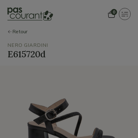
0
Toggle
navigat
Retour
NERO GIARDINI
E615720d