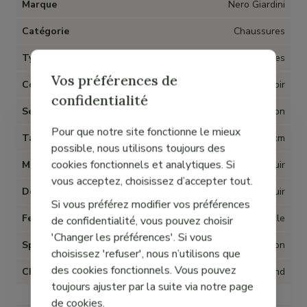
Marque
Nero Giardini
Catégorie
Chaussures
Type d'article
Sandales
Vos préférences de
Couleur
Noir
confidentialité
Semelles amovibles
Non
Pour que notre site fonctionne le mieux
Talon
5 cm
possible, nous utilisons toujours des
cookies fonctionnels et analytiques. Si
Matière
Cuir
vous acceptez, choisissez d’accepter tout.
Doublure
Cuir
Si vous préférez modifier vos préférences
Fermeture
Boucle
de confidentialité, vous pouvez choisir
'Changer les préférences'. Si vous
Spécial Hallux Valgus
Non
choisissez 'refuser', nous n’utilisons que
des cookies fonctionnels. Vous pouvez
Chaussant
Grand
toujours ajuster par la suite via notre page
de cookies.