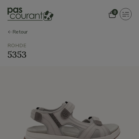
0
Toggle
navigat
Retour
ROHDE
5353