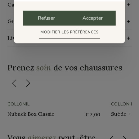
Caractéristiques de durabilité
Refuser
Accepter
Guide d'entretien
MODIFIER LES PRÉFÉRENCES
Livraison, échange et retours
Prenez
soin
de vos chaussures
COLLONIL
COLLONIL
Nubuck Box Classic
Suède + Nu
€ 7,00
Vous
aimerez
peut-être