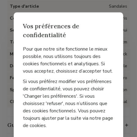
Type d'article
Sandales
Couleur
Gris
Vos préférences de
Semelles amovibles
Oui
confidentialité
Talon
2 cm
Pour que notre site fonctionne le mieux
Matière
Cuir nubuck
possible, nous utilisons toujours des
cookies fonctionnels et analytiques. Si
Doublure
Textile
vous acceptez, choisissez d’accepter tout.
Fermeture
Velcro
Si vous préférez modifier vos préférences
de confidentialité, vous pouvez choisir
Spécial Hallux Valgus
Non
'Changer les préférences'. Si vous
Chaussant
Normal
choisissez 'refuser', nous n’utilisons que
des cookies fonctionnels. Vous pouvez
toujours ajuster par la suite via notre page
Guide des tailles
de cookies.