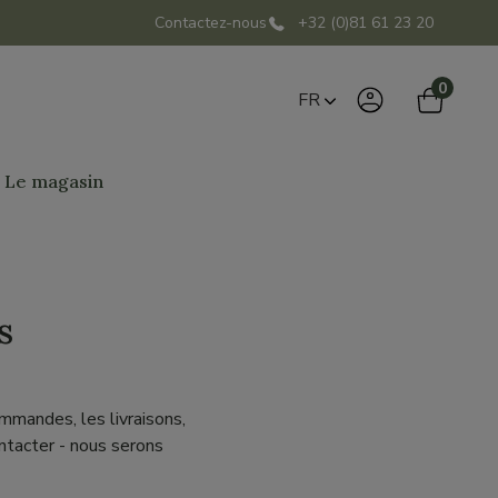
Contactez-nous
+32 (0)81 61 23 20
0
FR
Le magasin
s
mmandes, les livraisons,
ontacter - nous serons