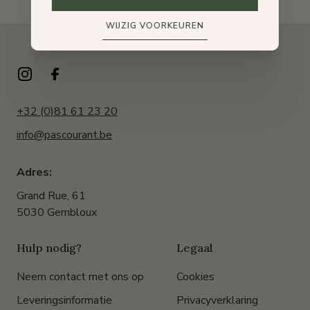
WIJZIG VOORKEUREN
+32 (0)81 61 23 20
info@pascourant.be
Adres:
Grand Rue, 61
5030 Gembloux
Hulp nodig?
Legaal
Neem contact met ons op
Cookies
Leveringsinformatie
Privacyverklaring