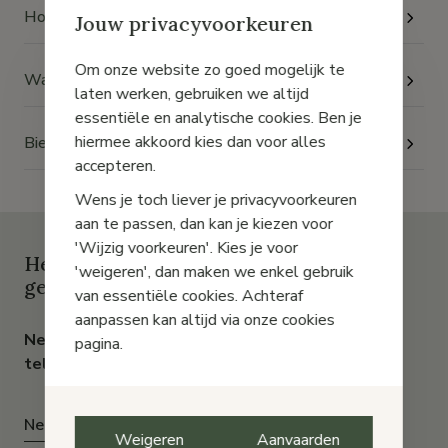
Hoe kan ik contact met jullie opnemen?
Jouw privacyvoorkeuren
Om onze website zo goed mogelijk te
Wat zijn de openingstijden van jullie klantenservice?
laten werken, gebruiken we altijd
essentiële en analytische cookies. Ben je
hiermee akkoord kies dan voor alles
Bieden jullie cadeaubonnen aan?
accepteren.
Wens je toch liever je privacyvoorkeuren
aan te passen, dan kan je kiezen voor
'Wijzig voorkeuren'. Kies je voor
Heb je het antwoord op je vraag niet
'weigeren', dan maken we enkel gebruik
gevonden?
van essentiële cookies. Achteraf
aanpassen kan altijd via onze cookies
Neem contact met ons op via chat, e-mail of
pagina.
telefoon
Neem contact met ons op
Weigeren
Aanvaarden