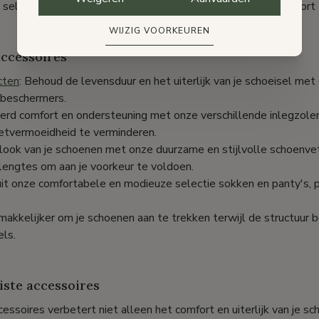
 selectie om je schoenen in topconditie te houden en je comfort
WIJZIG VOORKEUREN
accessoires
cten
: Behoud de levensduur en het uiterlijk van je schoeisel m
n beschermers.
eterd comfort en ondersteuning met onze verschillende inlegzol
etvermoeidheid te verminderen.
e look van je schoenen met onze duurzame en stijlvolle schoenvete
 lengtes om aan je voorkeur te voldoen.
uit onze comfortabele en modieuze selectie sokken en panty's, p
makkelijker om je schoenen aan te trekken terwijl de structuur 
ls.
iste accessoires
ccessoires verbetert niet alleen het comfort en uiterlijk van je s