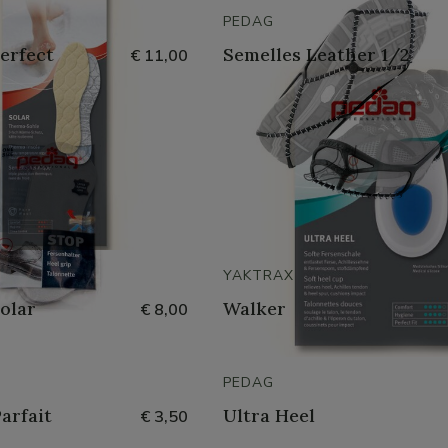
PEDAG
erfect
Semelles Leather 1/2
€ 11,00
YAKTRAX
olar
Walker
€ 8,00
PEDAG
arfait
Ultra Heel
€ 3,50