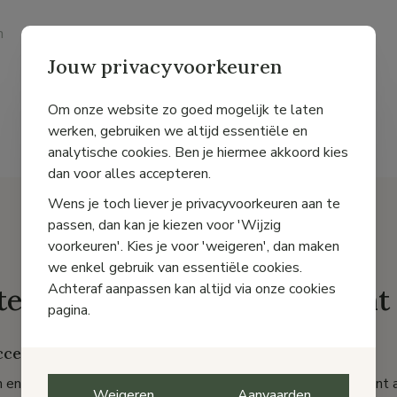
n
Jouw privacyvoorkeuren
Om onze website zo goed mogelijk te laten
werken, gebruiken we altijd essentiële en
analytische cookies. Ben je hiermee akkoord kies
dan voor alles accepteren.
Wens je toch liever je privacyvoorkeuren aan te
passen, dan kan je kiezen voor 'Wijzig
voorkeuren'. Kies je voor 'weigeren', dan maken
we enkel gebruik van essentiële cookies.
Achteraf aanpassen kan altijd via onze cookies
te accessoires bij Pas Courant
pagina.
ccessoires voor optimale schoenverzorging
 en verbeteren is een fluitje van een cent met ons assortiment 
Weigeren
Aanvaarden