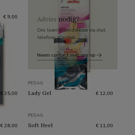
€ 9,00
Advies
nodig?
Ons team is beschikbaar via chat,
telefoon of e-mail.
Neem contact met ons op
PEDAG
Lady Gel
€ 25,00
€ 12,00
PEDAG
Soft Heel
€ 28,00
€ 11,00