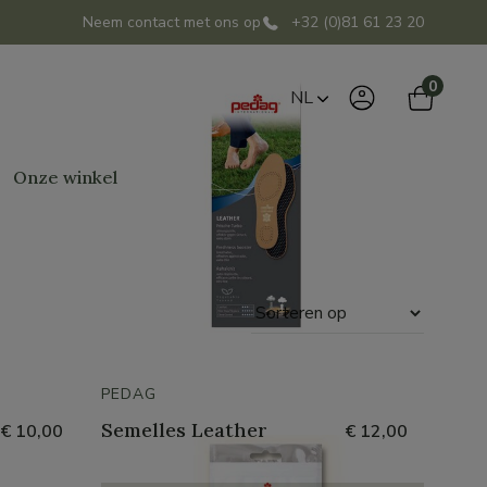
Neem contact met ons op
+32 (0)81 61 23 20
0
NL
Onze winkel
Sorteren
op
PEDAG
Semelles Leather
€ 10,00
€ 12,00