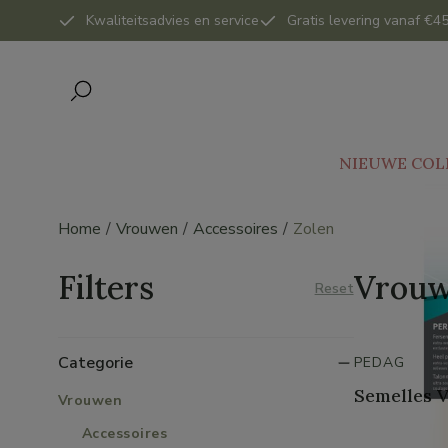
Kwaliteitsadvies en service
Gratis levering vanaf €45
NIEUWE COL
Home
Vrouwen
Accessoires
Zolen
Filters
Vrouw
Reset
Categorie
PEDAG
Semelles V
Vrouwen
Accessoires