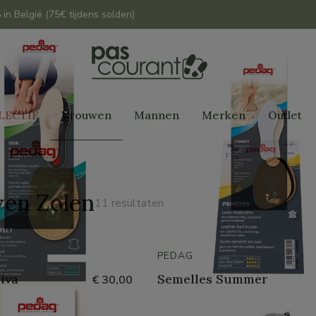
 in België (75€ tijdens solden)
LECTIE
Vrouwen
Mannen
Merken
Outlet
en Zolen
11 resultaten
PEDAG
iva
Semelles Summer
€ 30,00