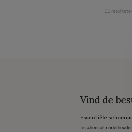
11 resultate
Vind de bes
Essentiële schoena
Je schoeisel onderhouden