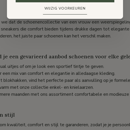
WIJZIG VOORKEUREN
n we dat de schoenencollectie van een vrouw een weerspiegeling i
 sneakers die comfort bieden tijdens drukke dagen tot elegante
ren, het juiste paar schoenen kan het verschil maken.
nd je een gevarieerd aanbod schoenen voor elke ge
sual uitjes of om je look een sportief tintje te geven.
or een mix van comfort en elegantie in alledaagse kleding.
ot blokhakken, vind het perfecte paar als aanvulling op je formele
en warm met onze collectie enkel- en knielaarzen.
mere maanden met ons assortiment comfortabele en modieuze 
n stijl
om kwaliteit, comfort en stijl te garanderen, zodat je je persoonl