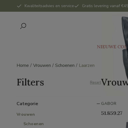
Kwaliteitsadvies en service
Gratis levering vanaf €45
NIEUWE COL
Home
Vrouwen
Schoenen
Laarzen
Filters
Vrouw
Reset
Categorie
GABOR
51.859.27
Vrouwen
Schoenen