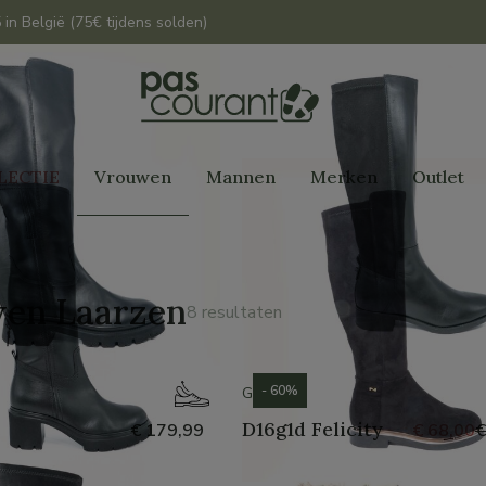
 in België (75€ tijdens solden)
LECTIE
Vrouwen
Mannen
Merken
Outlet
en Laarzen
8 resultaten
- 60%
GEOX
D16g1d Felicity
€ 179,99
€ 68,00
€