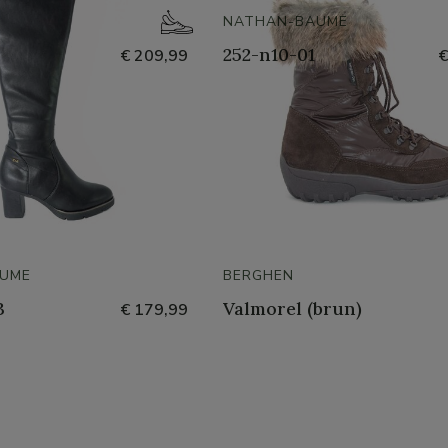
NATHAN-BAUME
252-n10-01
€ 209,99
€
UME
BERGHEN
3
Valmorel (brun)
€ 179,99