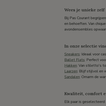
Wees je unieke zelf
Bij Pas Courant begrijpe
en behoeften. Van chique
avondensembles opwaarde
In onze selectie vi
Sneakers
: Ideaal voor ca
Ballet Flats
: Perfect vo
Hakken
: Van stiletto's t
Laarzen
: Blijf stijlvol 
Sandalen
: Omarm de war
Kwaliteit, comfort e
Elk paar is geselecteerd 