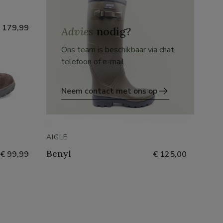
 179,99
Advies
nodig?
Ons team is beschikbaar via chat,
telefoon of e-mail.
Neem contact met ons op
AIGLE
Benyl
€ 99,99
€ 125,00