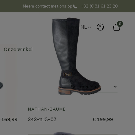
Neem contact met ons op
+32 (0)81 61 23 20
0
NL
Onze winkel
Sorteren
op
NATHAN-BAUME
242-n13-02
 169,99
€ 199,99