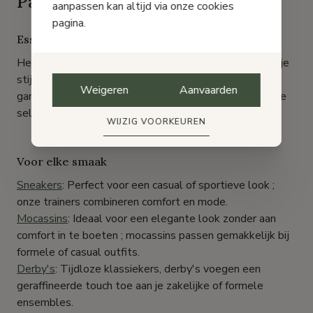
Pas Courant
aanpassen kan altijd via onze cookies
pagina.
Essentiële herenschoenen
Het kiezen van de juiste herenschoenen is cruciaal om je
stijl te laten gelden en je dagelijkse comfort te
Weigeren
Aanvaarden
garanderen. Bij Pas Courant bieden we een gevarieerde
selectie aan voor alle gelegenheden en voorkeuren.
WIJZIG VOORKEUREN
Voor elke smaak
Sneakers
: Perfect voor een casual of sportieve look ;
onze trainers combineren comfort en mode.
Mocassins
: Ideaal voor een elegante look zonder aan
comfort in te boeten ; mocassins passen gemakkelijk bij
formele of casual outfits.
Derby's
: Tijdloze klassiekers, derby's voegen een
geraffineerde touch toe aan je zakelijke of formele
ensembles.