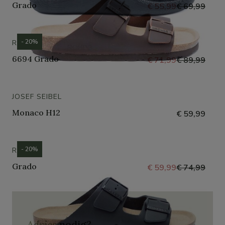
Grado
€ 55,99
€ 69,99
- 20%
ROHDE
6694 Grado
€ 71,99
€ 89,99
JOSEF SEIBEL
Monaco H12
€ 59,99
- 20%
ROHDE
Grado
€ 59,99
€ 74,99
Advies
nodig?