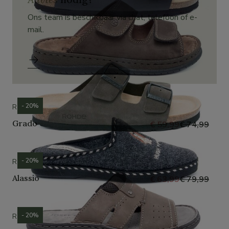
Ons team is beschikbaar via chat, telefoon of e-
mail.
- 20%
ROHDE
Grado
€ 59,99
€ 74,99
- 20%
ROHDE
Alassio
€ 63,99
€ 79,99
- 20%
ROHDE