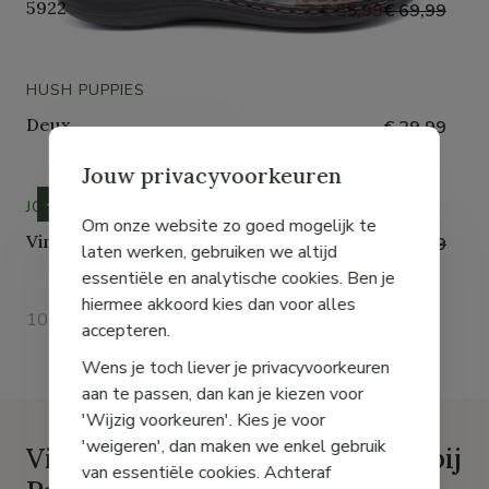
5922
€ 55,99
€ 69,99
HUSH PUPPIES
Deux
€ 39,99
Jouw privacyvoorkeuren
- 50%
JOSEF SEIBEL
Om onze website zo goed mogelijk te
Vincent 07
€ 39,99
€ 79,99
laten werken, gebruiken we altijd
essentiële en analytische cookies. Ben je
hiermee akkoord kies dan voor alles
10 resultaten
accepteren.
Wens je toch liever je privacyvoorkeuren
aan te passen, dan kan je kiezen voor
'Wijzig voorkeuren'. Kies je voor
'weigeren', dan maken we enkel gebruik
Vind de beste herenschoenen bij
van essentiële cookies. Achteraf