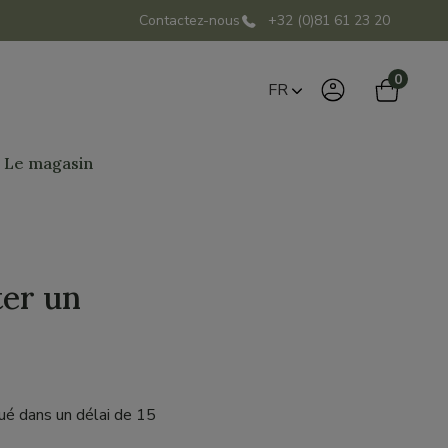
Contactez-nous
+32 (0)81 61 23 20
0
FR
Le magasin
ter un
ué dans un délai de 15