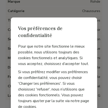
Marque
Rohde
Catégorie
Chaussures
Type d'article
Mules
Vos préférences de
Couleur
Noir
confidentialité
Semelles amovibles
Non
Pour que notre site fonctionne le mieux
Semelle
Synthétique
possible, nous utilisons toujours des
cookies fonctionnels et analytiques. Si
Matière
Cuir verni
vous acceptez, choisissez d’accepter tout.
Doublure
Textile
Si vous préférez modifier vos préférences
Fermeture
Boucle
de confidentialité, vous pouvez choisir
'Changer les préférences'. Si vous
Chaussant
Normal
choisissez 'refuser', nous n’utilisons que
des cookies fonctionnels. Vous pouvez
Largeur
G
toujours ajuster par la suite via notre page
de cookies.