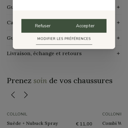
Guide des tailles
Caractéristiques de durabilité
Refuser
Accepter
Guide d'entretien
MODIFIER LES PRÉFÉRENCES
Livraison, échange et retours
Prenez
soin
de vos chaussures
COLLONIL
COLLONIL
Suède + Nubuck Spray
Combi Whit
€ 11,00