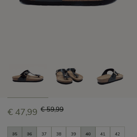
€ 59,99
€ 47,99
Taille
35
36
37
38
39
40
41
42