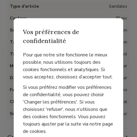
Type d'article
Sandales
Couleur
Blanc
Semelles amovibles
Non
Vos préférences de
confidentialité
Talon
2 cm
Type talon
Compensé
Pour que notre site fonctionne le mieux
possible, nous utilisons toujours des
Matière
Cuir
cookies fonctionnels et analytiques. Si
vous acceptez, choisissez d’accepter tout.
Doublure
Cuir
Si vous préférez modifier vos préférences
Fermeture
Velcro
de confidentialité, vous pouvez choisir
'Changer les préférences'. Si vous
Chaussant
Normal
choisissez 'refuser', nous n’utilisons que
Semelle
Caoutchouc
des cookies fonctionnels. Vous pouvez
toujours ajuster par la suite via notre page
de cookies.
Guide des tailles