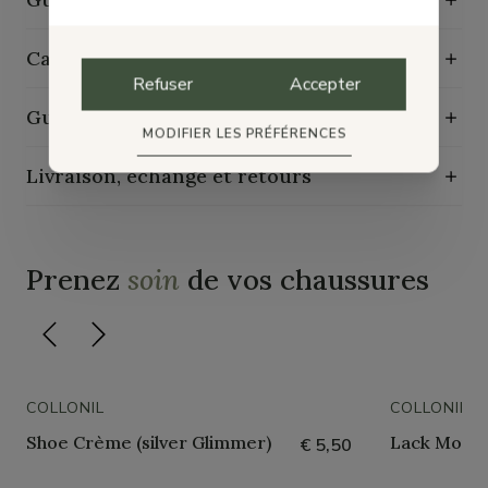
Caractéristiques de durabilité
Refuser
Accepter
Guide d'entretien
MODIFIER LES PRÉFÉRENCES
Livraison, échange et retours
Prenez
soin
de vos chaussures
COLLONIL
COLLONIL
Shoe Crème (silver Glimmer)
Lack Mous
€ 5,50