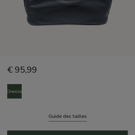
€ 95,99
Taille
Onesize
Guide des tailles