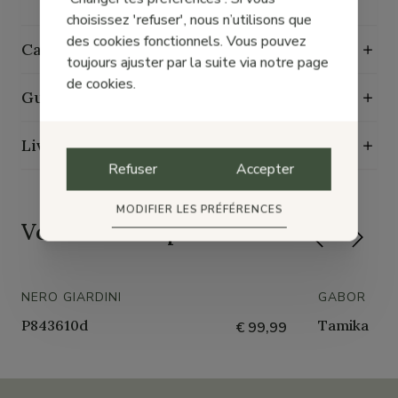
choisissez 'refuser', nous n’utilisons que
des cookies fonctionnels. Vous pouvez
Caractéristiques de durabilité
toujours ajuster par la suite via notre page
de cookies.
Guide d'entretien
Livraison, échange et retours
Refuser
Accepter
MODIFIER LES PRÉFÉRENCES
Vous
aimerez
peut-être
NERO GIARDINI
GABOR
P843610d
Tamika
€ 99,99