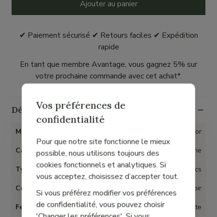
Ajouter au panier
✔ Paiement sécurisé ✔ Retours faciles ✔ Expédition
rapide
En tant que membre Avantage, vous gagnez 5% sur
votre prochaine commande avec cet achat*.
Vos préférences de
Détails
confidentialité
Marque
Gabor
Pour que notre site fonctionne le mieux
Catégorie
Maroquinerie
possible, nous utilisons toujours des
cookies fonctionnels et analytiques. Si
Type d'article
Sacs
vous acceptez, choisissez d’accepter tout.
Couleur
Noir
Si vous préférez modifier vos préférences
de confidentialité, vous pouvez choisir
Fermeture
Tirette
'Changer les préférences'. Si vous