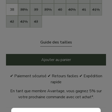
38
38½
39
39½
40
40½
41
41½
42
42½
43
Guide des tailles
Ajouter au panier
✔ Paiement sécurisé ✔ Retours faciles ✔ Expédition
rapide
En tant que membre Avantage, vous gagnez 5% sur
votre prochaine commande avec cet achat*.