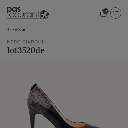
0
Toggle
navigat
Retour
NERO GIARDINI
Io13520de