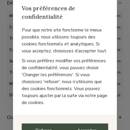
Détails
Vos préférences de
confidentialité
Marque
Nero Giardini
Catégorie
Chaussures
Pour que notre site fonctionne le mieux
possible, nous utilisons toujours des
Type d'article
Escarpins
cookies fonctionnels et analytiques. Si
Couleur
Noir
vous acceptez, choisissez d’accepter tout.
Si vous préférez modifier vos préférences
Semelles amovibles
Non
de confidentialité, vous pouvez choisir
Talon
9 cm
'Changer les préférences'. Si vous
choisissez 'refuser', nous n’utilisons que
Matière
Cuir
des cookies fonctionnels. Vous pouvez
Doublure
Cuir
toujours ajuster par la suite via notre page
de cookies.
Guide d'entretien