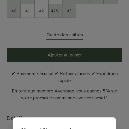
40
41
42
42½
43
Guide des tailles
Ajouter au panier
✔ Paiement sécurisé ✔ Retours faciles ✔ Expédition
rapide
En tant que membre Avantage, vous gagnez 5% sur
votre prochaine commande avec cet achat*.
Détails