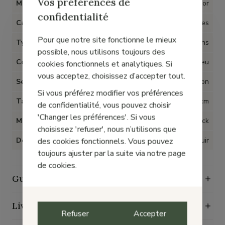
Vos préférences de
Marque
Gabor
confidentialité
Catégorie
Chaussures
Pour que notre site fonctionne le mieux
Type d'article
Escarpins
possible, nous utilisons toujours des
Couleur
Bleu
cookies fonctionnels et analytiques. Si
vous acceptez, choisissez d’accepter tout.
Semelles amovibles
Non
Si vous préférez modifier vos préférences
Talon
5 cm
de confidentialité, vous pouvez choisir
'Changer les préférences'. Si vous
Matière
Cuir nubuck
choisissez 'refuser', nous n’utilisons que
Doublure
Cuir
des cookies fonctionnels. Vous pouvez
toujours ajuster par la suite via notre page
de cookies.
Guide d'entretien
Livraison, échange et retours
Refuser
Accepter