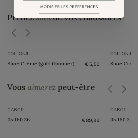
MODIFIER LES PRÉFÉRENCES
Prenez
soin
de vos chaussures
COLLONIL
COLLONIL
Shoe Crème (gold Glimmer)
Shoe Crème
€ 5,50
Vous
aimerez
peut-être
GABOR
GABOR
05.160.36
05.160.37
€ 89,99