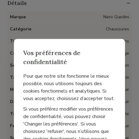
Détails
Marque
Nero Giardini
Catégorie
Chaussures
Type d'article
Escarpins
Vos préférences de
Couleur
Beige
confidentialité
Semelles amovibles
Non
Pour que notre site fonctionne le mieux
Talon
6 cm
possible, nous utilisons toujours des
Matière
Cuir
cookies fonctionnels et analytiques. Si
vous acceptez, choisissez d’accepter tout.
Doublure
Cuir
Si vous préférez modifier vos préférences
Type talon
Aiguille
de confidentialité, vous pouvez choisir
'Changer les préférences'. Si vous
Fermeture
Elastique
choisissez 'refuser', nous n’utilisons que
Semelle
Synthétique
des cookies fonctionnels. Vous pouvez