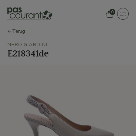
0
Toggle
navigat
Terug
NERO GIARDINI
E218341de