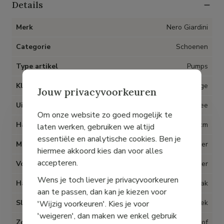
Details
Merk
Nero Giardini
Categorie
Schoenen
Type artikel
Pumps
Kleur
Beige
Jouw privacyvoorkeuren
Uitneembare inlegzolen
Nee
Om onze website zo goed mogelijk te
Hak
6 cm
laten werken, gebruiken we altijd
essentiële en analytische cookies. Ben je
Materiaal
Leder
hiermee akkoord kies dan voor alles
accepteren.
Voering
Leder
Wens je toch liever je privacyvoorkeuren
Hak type
Naaldhak
aan te passen, dan kan je kiezen voor
Sluiting
Elastiek
'Wijzig voorkeuren'. Kies je voor
'weigeren', dan maken we enkel gebruik
Zool
Kunststof