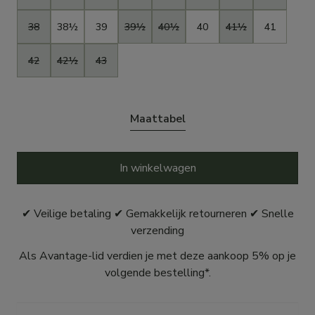
38
38½
39
39½
40½
40
41½
41
42
42½
43
Maattabel
In winkelwagen
✔ Veilige betaling ✔ Gemakkelijk retourneren ✔ Snelle
verzending
Als Avantage-lid verdien je met deze aankoop 5% op je
volgende bestelling*.