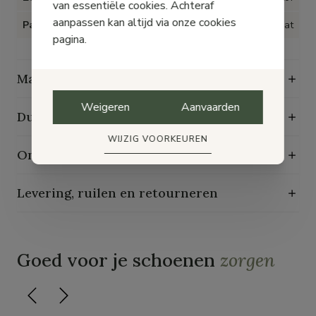
van essentiële cookies. Achteraf
aanpassen kan altijd via onze cookies
Pasvorm
Op maat
pagina.
Maattabel
Weigeren
Aanvaarden
Duurzaamheidskenmerken
WIJZIG VOORKEUREN
Onderhoudsgids
Levering, ruilen en retourneren
Goed voor je schoenen
zorgen