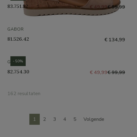
83.751.32
€ 49,99
€ 99,99
GABOR
81.526.42
€ 134,99
- 50%
GABOR
82.754.30
€ 49,99
€ 99,99
162 resultaten
1
2
3
4
5
Volgende