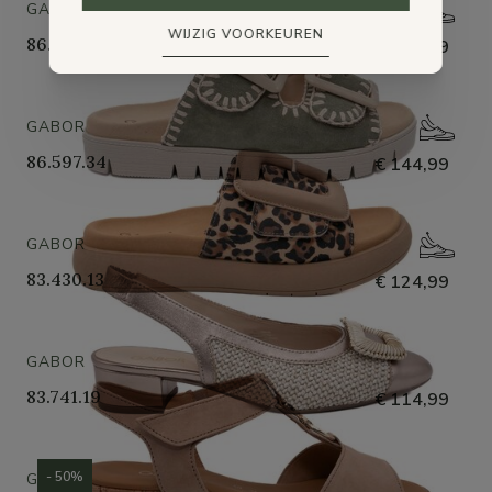
GABOR
WIJZIG VOORKEUREN
86.336.34
€ 129,99
GABOR
86.597.34
€ 144,99
GABOR
83.430.13
€ 124,99
GABOR
83.741.19
€ 114,99
- 50%
GABOR