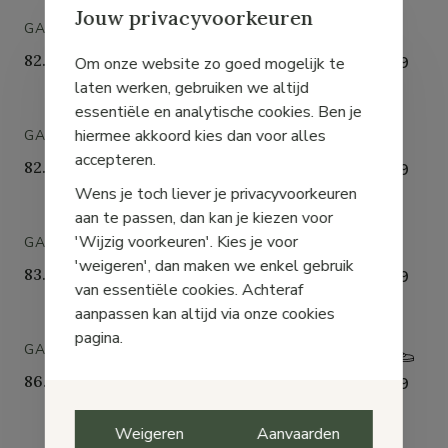
Jouw privacyvoorkeuren
GABOR
82.761.30
€ 99,99
Om onze website zo goed mogelijk te
laten werken, gebruiken we altijd
essentiële en analytische cookies. Ben je
hiermee akkoord kies dan voor alles
GABOR
accepteren.
82.761.57
€ 99,99
Wens je toch liever je privacyvoorkeuren
aan te passen, dan kan je kiezen voor
'Wijzig voorkeuren'. Kies je voor
GABOR
'weigeren', dan maken we enkel gebruik
83.700.60
€ 89,99
van essentiële cookies. Achteraf
aanpassen kan altijd via onze cookies
pagina.
GABOR
86.336.52
€ 129,99
Weigeren
Aanvaarden