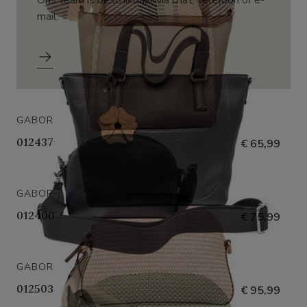
Ons team is beschikbaar via chat, telefoon of e-
mail.
GABOR
012437
€ 65,99
GABOR
012400
€ 75,99
GABOR
012503
€ 95,99