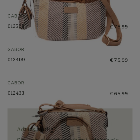
GABOR
012508
€ 75,99
GABOR
012409
€ 75,99
GABOR
012433
€ 65,99
Advies
nodig?