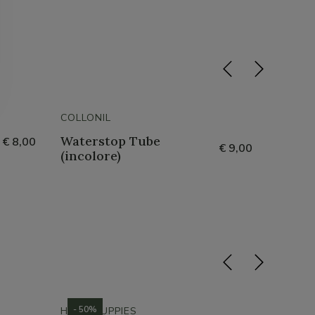
COLLONIL
COLLON
Waterstop Tube
Activ
€ 8,00
€ 9,00
(incolore)
- 50%
- 37%
HUSH PUPPIES
HUSH 