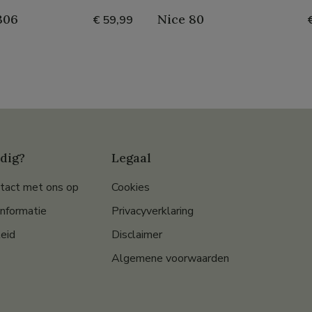
306
Nice 80
€ 59,99
dig?
Legaal
tact met ons op
Cookies
informatie
Privacyverklaring
eid
Disclaimer
Algemene voorwaarden