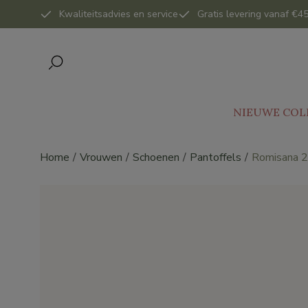
Kwaliteitsadvies en service
Gratis levering vanaf €45
NIEUWE COL
Home
Vrouwen
Schoenen
Pantoffels
Romisana 