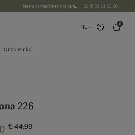
Neem contact met ons op
+32 (0)81 61 23 20
0
NL
Onze winkel
ana 226
€ 44,99
00