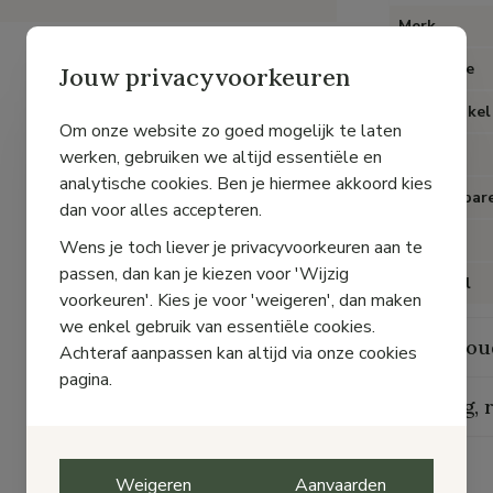
Merk
Categorie
Jouw privacyvoorkeuren
Type artikel
Om onze website zo goed mogelijk te laten
Kleur
werken, gebruiken we altijd essentiële en
analytische cookies. Ben je hiermee akkoord kies
Uitneembare
dan voor alles accepteren.
Hak
Wens je toch liever je privacyvoorkeuren aan te
passen, dan kan je kiezen voor 'Wijzig
Materiaal
voorkeuren'. Kies je voor 'weigeren', dan maken
we enkel gebruik van essentiële cookies.
Onderhou
Achteraf aanpassen kan altijd via onze cookies
pagina.
Levering, 
Weigeren
Aanvaarden