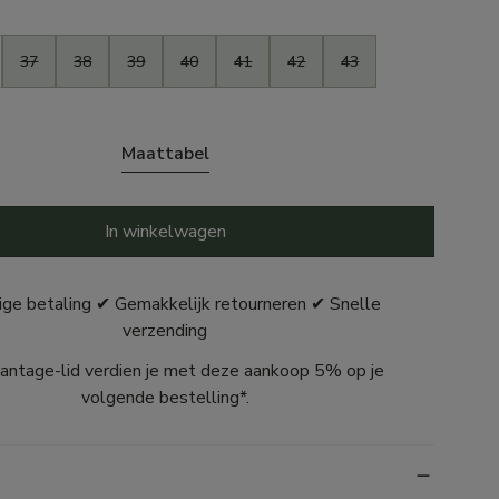
37
38
39
40
41
42
43
Maattabel
In winkelwagen
ige betaling ✔ Gemakkelijk retourneren ✔ Snelle
verzending
antage-lid verdien je met deze aankoop 5% op je
volgende bestelling*.