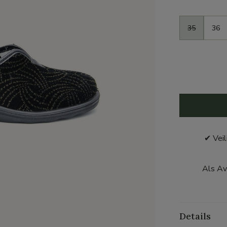
Maat
35
36
✔ Veil
Als Av
Details