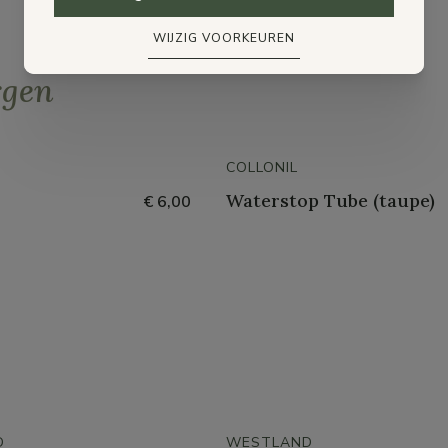
WIJZIG VOORKEUREN
rgen
COLLONIL
Waterstop Tube (taupe)
€ 6,00
D
WESTLAND