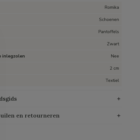
Romika
Schoenen
Pantoffels
Zwart
 inlegzolen
Nee
2 cm
Textiel
dsgids
ruilen en retourneren