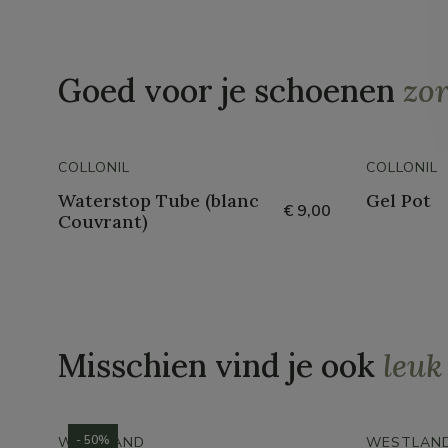
Goed voor je schoenen
zo
COLLONIL
COLLONIL
Waterstop Tube (blanc
Gel Pot
€ 9,00
Couvrant)
Misschien vind je ook
leuk
- 50%
WESTLAND
WESTLAN