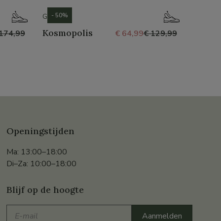
- 50%
- 50%
GEOX
MEPHI
Kosmopolis
Diva
174,99
€ 64,99
€ 129,99
Openingstijden
Ma: 13:00–18:00
Di–Za: 10:00–18:00
Blijf op de hoogte
E-
Aanmelden