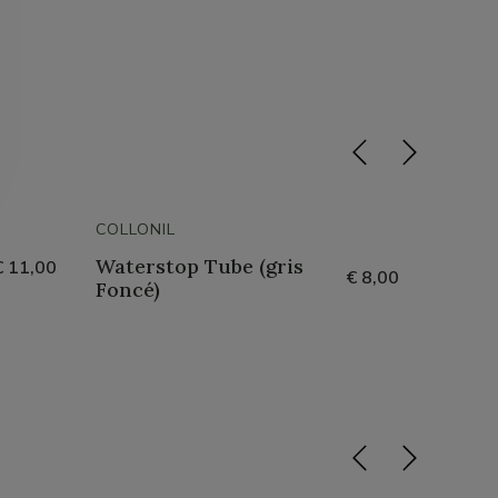
COLLONIL
COLLON
Waterstop Tube (gris
Water
€ 11,00
€ 8,00
Foncé)