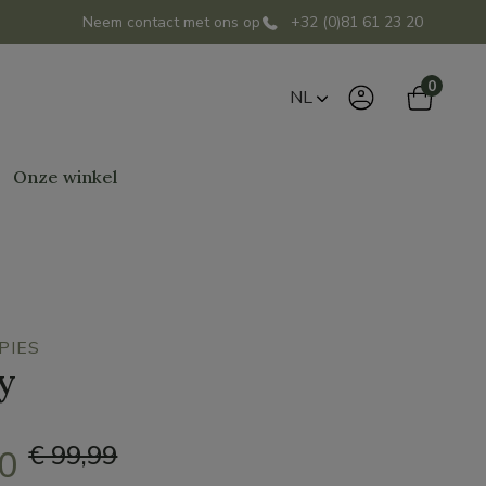
Neem contact met ons op
+32 (0)81 61 23 20
0
NL
Onze winkel
PIES
y
€ 99,99
00