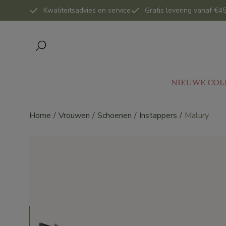
Kwaliteitsadvies en service
Gratis levering vanaf €45
NIEUWE COL
Home
Vrouwen
Schoenen
Instappers
Malury