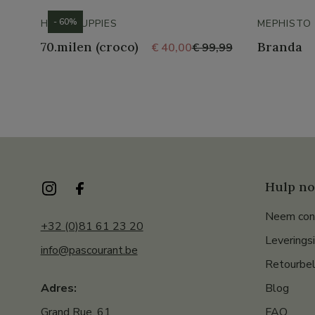
- 60%
HUSH PUPPIES
MEPHISTO
70.milen (croco)
Branda
€ 40,00
€ 99,99
Hulp no
Neem con
+32 (0)81 61 23 20
Leverings
info@pascourant.be
Retourbel
Blog
Adres:
FAQ
Grand Rue, 61