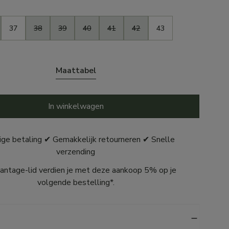
37
38
39
40
41
42
43
Maattabel
In winkelwagen
ige betaling ✔ Gemakkelijk retourneren ✔ Snelle
verzending
antage-lid verdien je met deze aankoop 5% op je
volgende bestelling*.