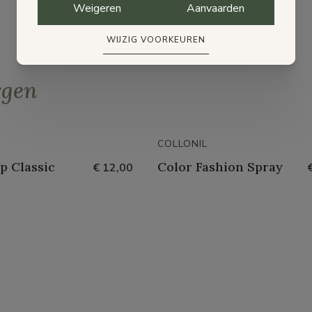
Weigeren
Aanvaarden
WIJZIG VOORKEUREN
rgen
COLLONIL
p Classic
Color Fashion Spray
€ 12,00