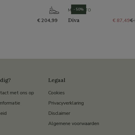
- 50%
MEPHISTO
Diva
€ 204,99
€ 87,49
€ 
dig?
Legaal
tact met ons op
Cookies
informatie
Privacyverklaring
eid
Disclaimer
Algemene voorwaarden