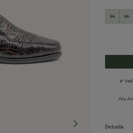
Maat
35
36
✔ Veil
Als Av
Details