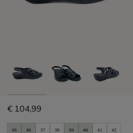
€ 104,99
Maat
35
36
37
38
39
40
41
42