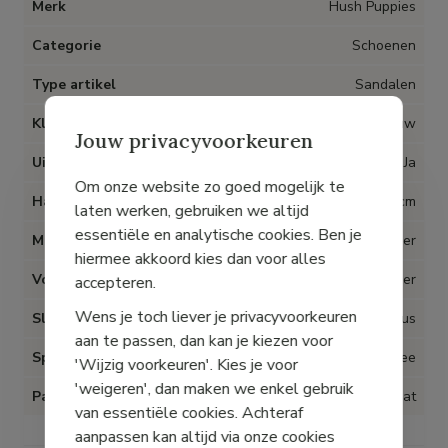
Merk
Hush Puppies
Categorie
Schoenen
Type artikel
Sandalen
Kleur
Blauw
Jouw privacyvoorkeuren
Uitneembare inlegzolen
Ja
Om onze website zo goed mogelijk te
Hak
3 cm
laten werken, gebruiken we altijd
essentiële en analytische cookies. Ben je
Materiaal
Leder
hiermee akkoord kies dan voor alles
Voering
Leder
accepteren.
Wens je toch liever je privacyvoorkeuren
Sluiting
Lus
aan te passen, dan kan je kiezen voor
Speciaal voor Hallux Valgus
Nee
'Wijzig voorkeuren'. Kies je voor
'weigeren', dan maken we enkel gebruik
Pasvorm
Op maat
van essentiële cookies. Achteraf
aanpassen kan altijd via onze cookies