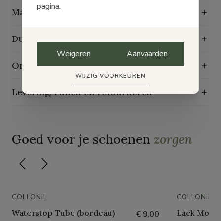
pagina.
Maattabel
Duurzaamheidskenmerken
Weigeren
Aanvaarden
Onderhoudsgids
WIJZIG VOORKEUREN
Levering, ruilen en retourneren
Goed voor je schoenen
zorgen
COLLONIL
COLLONIL
Waterstop Tube (bordeau)
Lack Mous
€ 9,00