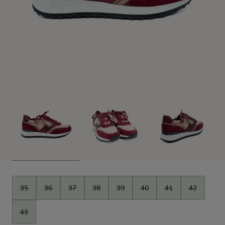
Maat
35
36
37
38
39
40
41
42
43