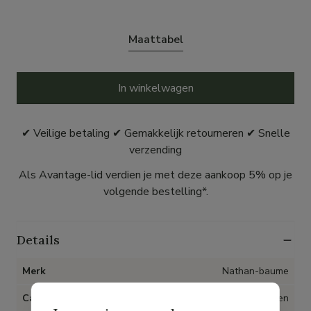
Maattabel
In winkelwagen
✔ Veilige betaling ✔ Gemakkelijk retourneren ✔ Snelle
verzending
Als Avantage-lid verdien je met deze aankoop 5% op je
volgende bestelling*.
Details
Merk
Nathan-baume
Categorie
Schoenen