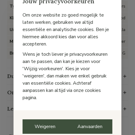
Jouw privacyvoorkeuren
Type artikel
Sneakers
Om onze website zo goed mogelijk te
Kleur
Rood
laten werken, gebruiken we altijd
essentiële en analytische cookies. Ben je
Uitneembare inlegzolen
Ja
hiermee akkoord kies dan voor alles
Materiaal
Nubuckleder
accepteren.
Breedte
G
Wens je toch liever je privacyvoorkeuren
aan te passen, dan kan je kiezen voor
'Wijzig voorkeuren'. Kies je voor
'weigeren', dan maken we enkel gebruik
Duurzaamheidskenmerken
van essentiële cookies. Achteraf
aanpassen kan altijd via onze cookies
Onderhoudsgids
pagina.
Levering, ruilen en retourneren
Weigeren
Aanvaarden