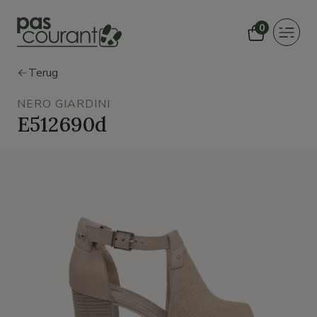
0
Toggle
navigat
Terug
NERO GIARDINI
E512690d