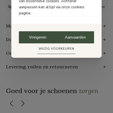
van essentiële cookies. Achteraf
aanpassen kan altijd via onze cookies
Speciaal voor Hallux Valgus
Nee
pagina.
Maattabel
Weigeren
Aanvaarden
Duurzaamheidskenmerken
WIJZIG VOORKEUREN
Onderhoudsgids
Levering, ruilen en retourneren
Goed voor je schoenen
zorgen