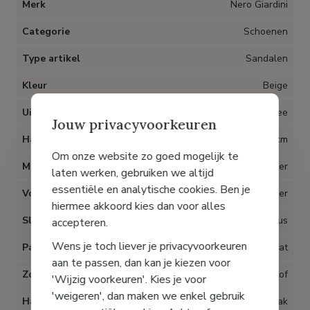
Merk
Nero Giardini
Categorie
Schoenen
Type artikel
Sandalen
Kleur
Beige
Uitneembare inlegzolen
Nee
Jouw privacyvoorkeuren
Hak
6 cm
Om onze website zo goed mogelijk te
Materiaal
Leder
laten werken, gebruiken we altijd
essentiële en analytische cookies. Ben je
Voering
Leder
hiermee akkoord kies dan voor alles
Sluiting
Lus
accepteren.
Wens je toch liever je privacyvoorkeuren
Pasvorm
Op maat
aan te passen, dan kan je kiezen voor
Zool
Kunststof
'Wijzig voorkeuren'. Kies je voor
'weigeren', dan maken we enkel gebruik
Hak type
Naaldhak