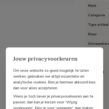
Merk
Categorie
Type artikel
Kleur
Uitneembare
Hak
Jouw privacyvoorkeuren
Hak type
Om onze website zo goed mogelijk te laten
Materiaal
werken, gebruiken we altijd essentiële en
Voering
analytische cookies. Ben je hiermee akkoord kies
dan voor alles accepteren.
Sluiting
Wens je toch liever je privacyvoorkeuren aan te
Pasvorm
passen, dan kan je kiezen voor 'Wijzig
voorkeuren'. Kies je voor 'weigeren', dan maken