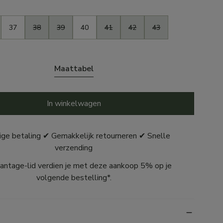
37
38
39
40
41
42
43
Maattabel
In winkelwagen
ige betaling ✔ Gemakkelijk retourneren ✔ Snelle
verzending
antage-lid verdien je met deze aankoop 5% op je
volgende bestelling*.