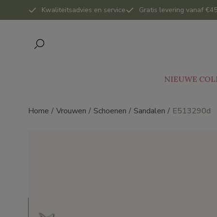
Kwaliteitsadvies en service
Gratis levering vanaf €45
NIEUWE COL
Home
Vrouwen
Schoenen
Sandalen
E513290d