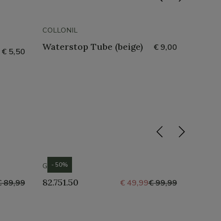
COLLONIL
COLLON
Waterstop Tube (beige)
Exoti
€ 9,00
€ 5,50
- 50%
- 50%
GABOR
CROCS
82.751.50
Tulu
€ 89,99
€ 49,99
€ 99,99