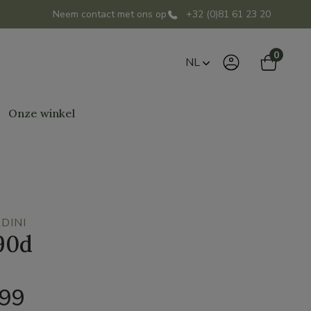
Neem contact met ons op
+32 (0)81 61 23 20
0
NL
Onze winkel
DINI
90d
,99