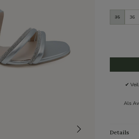
Maat
35
36
✔ Veil
Als Av
Details