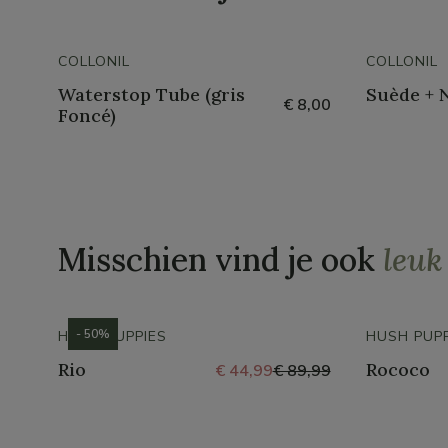
COLLONIL
COLLONIL
Waterstop Tube (gris
Suède + 
€ 8,00
Foncé)
Misschien vind je ook
leuk
- 50%
HUSH PUPPIES
HUSH PUPP
Rio
Rococo
€ 44,99
€ 89,99