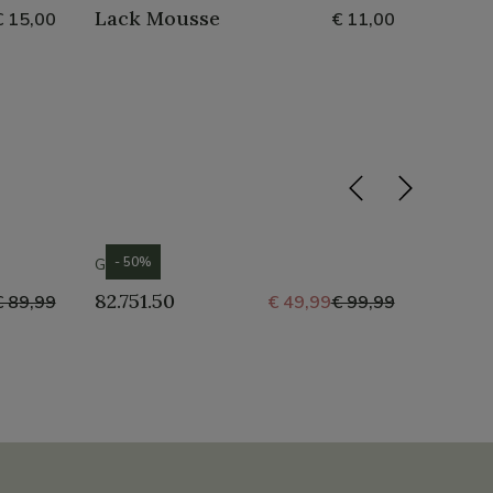
Lack Mousse
Nubuc
€ 15,00
€ 11,00
- 50%
- 50%
GABOR
CROCS
82.751.50
Tulu
€ 89,99
€ 49,99
€ 99,99