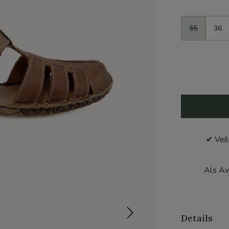
Maat
35
36
✔ Veil
Als Av
Details