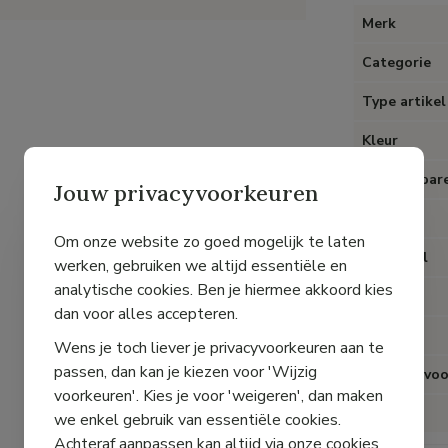
Merk
Categorie
Type artikel
Kleur
Uitneembare
Jouw privacyvoorkeuren
Hak
Om onze website zo goed mogelijk te laten
Materiaal
werken, gebruiken we altijd essentiële en
analytische cookies. Ben je hiermee akkoord kies
Voering
dan voor alles accepteren.
Sluiting
Wens je toch liever je privacyvoorkeuren aan te
passen, dan kan je kiezen voor 'Wijzig
Speciaal voo
voorkeuren'. Kies je voor 'weigeren', dan maken
Pasvorm
we enkel gebruik van essentiële cookies.
Achteraf aanpassen kan altijd via onze cookies