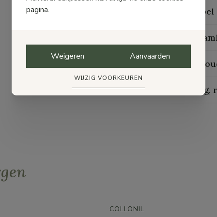
pagina.
Maattabel
Duurzaam
Weigeren
Aanvaarden
Onderhou
WIJZIG VOORKEUREN
Levering, 
rgen
COLLONIL