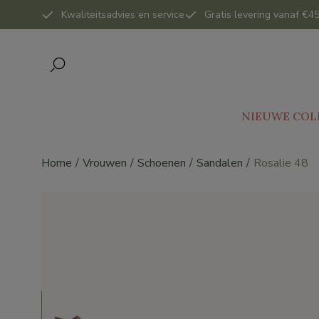
Kwaliteitsadvies en service
Gratis levering vanaf €45
NIEUWE COL
Home
Vrouwen
Schoenen
Sandalen
Rosalie 48