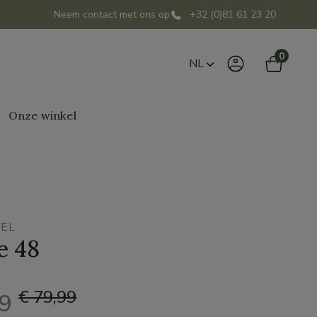
Neem contact met ons op
+32 (0)81 61 23 20
0
NL
Onze winkel
BEL
e 48
€ 79,99
99