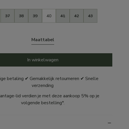
37
38
39
40
41
42
43
Maattabel
In winkelwagen
ige betaling ✔ Gemakkelijk retourneren ✔ Snelle
verzending
antage-lid verdien je met deze aankoop 5% op je
volgende bestelling*.