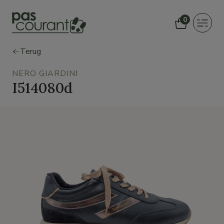
0
Toggle
navigat
Terug
NERO GIARDINI
I514080d