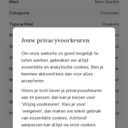
Merk
Nero Giardini
Categorie
Schoenen
Type artikel
Sneakers
Kleur
Zwart
Jouw privacyvoorkeuren
Uitneembare inlegzolen
Ja
Om onze website zo goed mogelijk te
Zool
Rubber
laten werken, gebruiken we altijd
essentiële en analytische cookies. Ben je
Hak type
Sleehak
hiermee akkoord kies dan voor alles
Materiaal
Leder
accepteren.
Wens je toch liever je privacyvoorkeuren
Voering
Textiel
aan te passen, dan kan je kiezen voor
Sluiting
Veters
'Wijzig voorkeuren'. Kies je voor
'weigeren', dan maken we enkel gebruik
Pasvorm
Groot
van essentiële cookies. Achteraf
aanpassen kan altijd via onze cookies