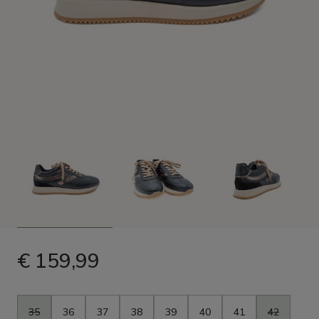
€ 159,99
Maat
35
36
37
38
39
40
41
42