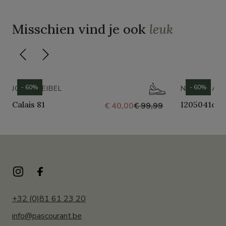
Misschien vind je ook
leuk
- 60%
- 60%
JOSEF SEIBEL
NERO GIARD
Calais 81
I205041d
€ 40,00
€ 99,99
+32 (0)81 61 23 20
info@pascourant.be