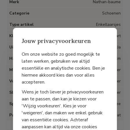
Merk
Nathan-baume
Categorie
Schoenen
Type artikel
Enkellaarsjes
Kleur
Zwart
Jouw privacyvoorkeuren
Uitneembare inlegzolen
Ja
Om onze website zo goed mogelijk te
Hak
6 cm
laten werken, gebruiken we altijd
essentiële en analytische cookies. Ben je
Materiaal
Leder
hiermee akkoord kies dan voor alles
Voering
Leder
accepteren.
Wens je toch liever je privacyvoorkeuren
Sluiting
Ritstrekker
aan te passen, dan kan je kiezen voor
Speciaal voor Hallux Valgus
Nee
'Wijzig voorkeuren'. Kies je voor
'weigeren', dan maken we enkel gebruik
Pasvorm
Op maat
van essentiële cookies. Achteraf
aanpassen kan altijd via onze cookies