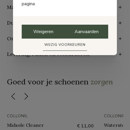
pagina.
Maattabel
Duurzaamheidskenmerken
Weigeren
Aanvaarden
Onderhoudsgids
WIJZIG VOORKEUREN
Levering, ruilen en retourneren
Goed voor je schoenen
zorgen
COLLONIL
COLLONIL
Midsole Cleaner
Waterstop 
€ 11,00