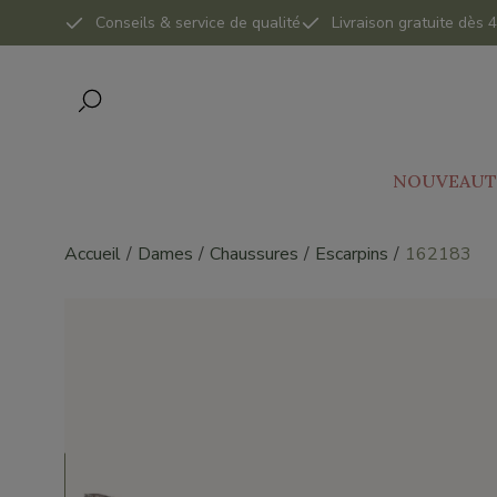
Conseils & service de qualité
Livraison gratuite dès
NOUVEAUT
Accueil
Dames
Chaussures
Escarpins
162183