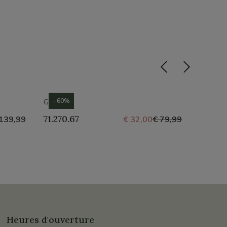
- 60%
GABOR
GABOR
71.270.67
71.250
139,99
€ 32,00
€ 79,99
Heures d'ouverture