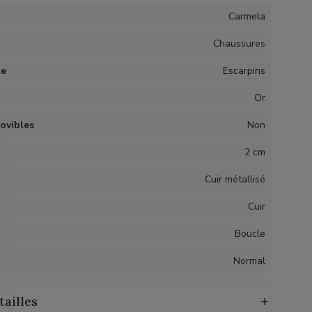
Carmela
Chaussures
le
Escarpins
Or
ovibles
Non
2 cm
Cuir métallisé
Cuir
Boucle
Normal
tailles