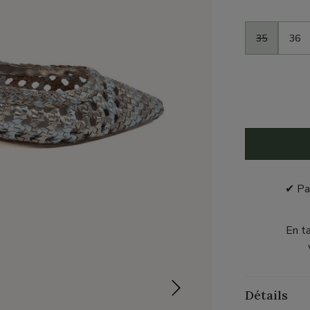
Taille
35
36
✔ Pa
En t
Détails