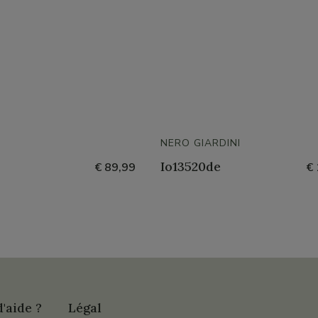
NERO GIARDINI
Io13520de
€ 89,99
€ 
'aide ?
Légal