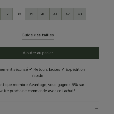
37
38
39
40
41
42
43
Guide des tailles
Ajouter au panier
iement sécurisé ✔ Retours faciles ✔ Expédition
rapide
ant que membre Avantage, vous gagnez 5% sur
votre prochaine commande avec cet achat*.