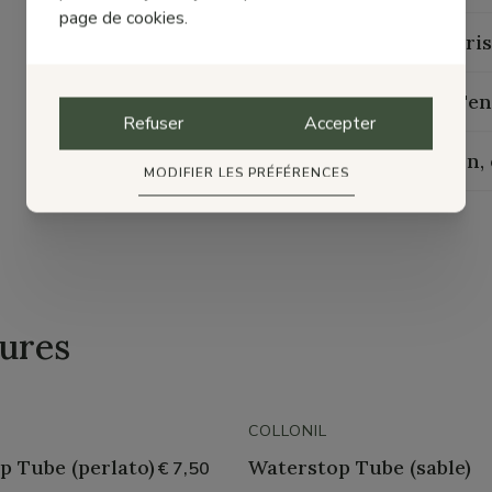
page de cookies.
Caractéris
Guide d'en
Refuser
Accepter
Livraison,
MODIFIER LES PRÉFÉRENCES
ures
COLLONIL
p Tube (perlato)
Waterstop Tube (sable)
€ 7,50