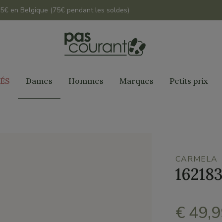
 45€ en Belgique (75€ pendant les soldes)
ÉS
Dames
Hommes
Marques
Petits prix
CARMELA
16218
€ 49,