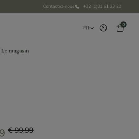
Contactez-nous
+32 (0)81 61 23 20
0
FR
Le magasin
3
€ 99,99
99