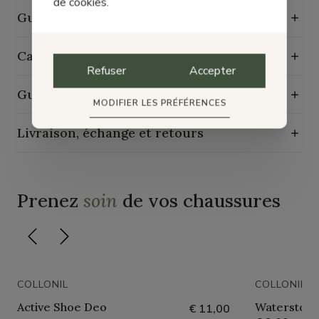
de cookies.
Guide des tailles
Caractéristiques de durabilité
Refuser
Accepter
Guide d'entretien
MODIFIER LES PRÉFÉRENCES
Livraison, échange et retours
Prenez
soin
de vos chaussures
COLLONIL
COLLONIL
Active Shoe Deo
Waterstop 
€ 11,00