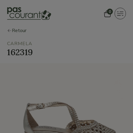
0
Toggle
navigat
Retour
CARMELA
162319