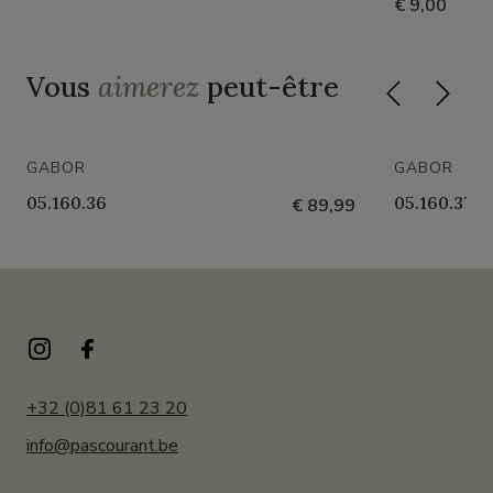
€ 9,00
Vous
aimerez
peut-être
GABOR
GABOR
05.160.36
05.160.37
€ 89,99
+32 (0)81 61 23 20
info@pascourant.be