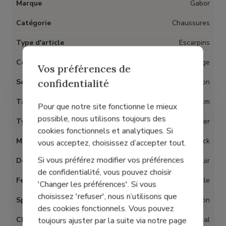
Marque
Gabor
Catégorie
Chaussures
Type d'article
Escarpins
Couleur
Beige
Vos préférences de
confidentialité
Semelles amovibles
Non
Talon
5 cm
Pour que notre site fonctionne le mieux
possible, nous utilisons toujours des
Type talon
Bottier
cookies fonctionnels et analytiques. Si
Matière
Cuir nubuck
vous acceptez, choisissez d’accepter tout.
Si vous préférez modifier vos préférences
Doublure
Cuir
de confidentialité, vous pouvez choisir
Fermeture
Boucle
'Changer les préférences'. Si vous
choisissez 'refuser', nous n’utilisons que
Spécial Hallux Valgus
Non
des cookies fonctionnels. Vous pouvez
Chaussant
Normal
toujours ajuster par la suite via notre page