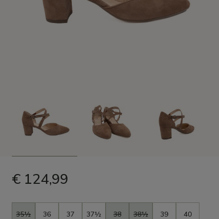
€ 124,99
Taille
35½
36
37
37½
38
38½
39
40